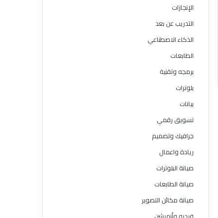
الإنجازات
التدريب عن بعد
الذكاء الاصطناعي
الطابعات
برمجه وتقنية
بلوترات
بيانات
تسويق رقمي
جرافيك وتصميم
ريادة واعمال
صيانة البلوترات
صيانة الطابعات
صيانة مكائن التصوير
فيديو وأنميشن