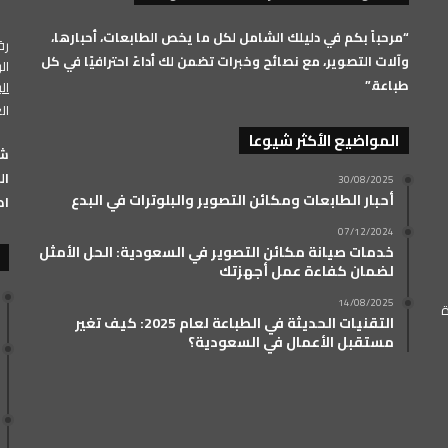
RSS
“مرحباً بكم في دليلك الشامل لكل ما يخص الطابعات، أحبارها،
رقم 
وآلات التصوير، مع نصائح وخبرات تضمن لك أداءً احترافيًا في كل
الرق
طباعة.”
ال
ال
المواضيع الأكثر شيوعا
الفرعي: 33
30/08/2025
أحبار الطابعات ومكائن التصوير والبلوترات في البدع
اض
07/12/2024
خدمات صيانة مكائن التصوير في السعودية: الحل الأمثل
لضمان كفاءة عمل أجهزتك
14/08/2025
ة
التقنيات الحديثة في الطباعة لعام 2025: كيف تغير
مستقبل الأعمال في السعودية؟