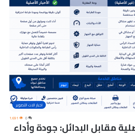
احبار الات التصوير
1٬691
0
صلية مقابل البدائل: جودة وأداء