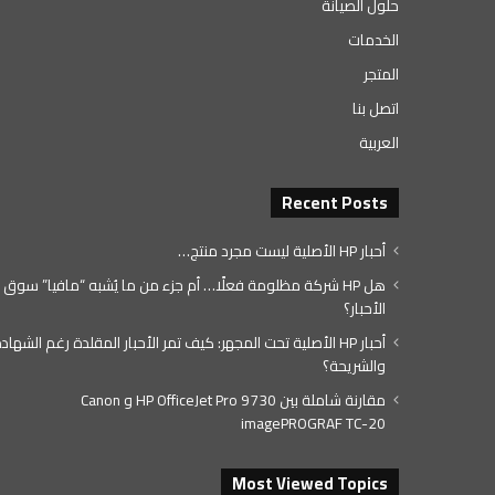
حلول الصيانة
الخدمات
المتجر
اتصل بنا
العربية
Recent Posts
أحبار HP الأصلية ليست مجرد منتج…
هل HP شركة مظلومة فعلًا… أم جزء من ما يُشبه “مافيا” سوق
الأحبار؟
أحبار HP الأصلية تحت المجهر: كيف تمر الأحبار المقلدة رغم الشهاد
والشريحة؟
مقارنة شاملة بين HP OfficeJet Pro 9730 و Canon
imagePROGRAF TC-20
Most Viewed Topics