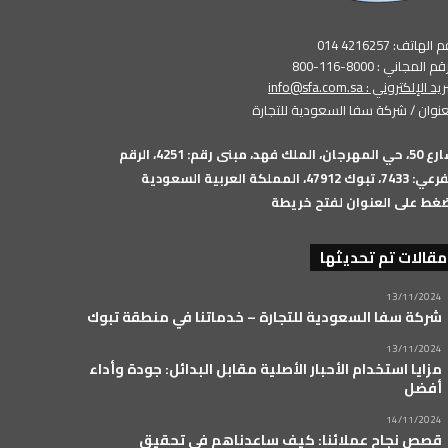
الهاتف: 4216257 014
م المجاني : 8000-116-800
بريد الإلكتروني :
info@sfa.com.sa
عنوان / شركة سفا السعودية للتجارة
شارع 50، حي المهرجان، الملك فهد، مبنى رقم: 4251، الرقم
74، تبوك 47912، المملكة العربية السعودية
غط على العنوان لفتح خريطة
مقالات تم تحديثها
13/11/2024
شركة سفا السعودية للتجارة – خدماتنا في منطقة تبوك
13/11/2024
مزايا استخدام الأحبار الأصلية مقابل البدائل: جودة وأداء
أفضل
14/11/2024
قصص نجاح عملائنا: كيف ساعدناهم في تحقيق