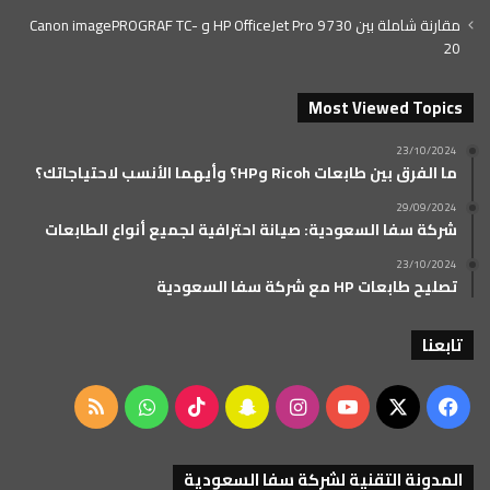
مقارنة شاملة بين HP OfficeJet Pro 9730 و Canon imagePROGRAF TC-
20
Most Viewed Topics
23/10/2024
ما الفرق بين طابعات Ricoh وHP؟ وأيهما الأنسب لاحتياجاتك؟
29/09/2024
شركة سفا السعودية: صيانة احترافية لجميع أنواع الطابعات
23/10/2024
تصليح طابعات HP مع شركة سفا السعودية
تابعنا
‫X
فيسبوك
‫YouTube
انستقرام
سناب
‫TikTok
واتساب
ملخص
تشات
الموقع
المدونة التقنية لشركة سفا السعودية