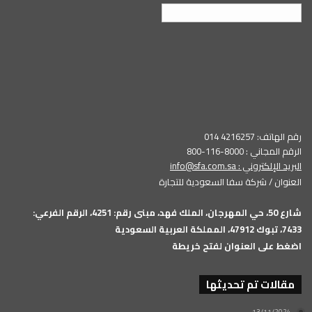
العربية
رقم الهاتف: 4216257 014
الرقم المجاني : 8000-116-800
البريد الإلكتروني :
info@sfa.com.sa
العنوان / شركة سفا السعودية للتجارة
شارع 50، حي المهرجان، الملك فهد، مبنى رقم: 4251، الرقم الفرعي:
7433، تبوك 47912، المملكة العربية السعودية
اضغط على العنوان لفتح خريطة
مقالات تم تحديثها
13/11/2024