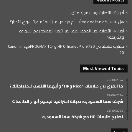
أحبار HP الأصلية ليست مجرد منتج…
هل HP شركة مظلومة فعلًا… أم جزء من ما يُشبه “مافيا” سوق الأحبار؟
أحبار HP الأصلية تحت المجهر: كيف تمر الأحبار المقلدة رغم الشهادة
والشريحة؟
مقارنة شاملة بين HP OfficeJet Pro 9730 و Canon imagePROGRAF TC-
20
Most Viewed Topics
23/10/2024
ما الفرق بين طابعات Ricoh وHP؟ وأيهما الأنسب لاحتياجاتك؟
29/09/2024
شركة سفا السعودية: صيانة احترافية لجميع أنواع الطابعات
23/10/2024
تصليح طابعات HP مع شركة سفا السعودية