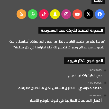
تابعنا
‫X
فيسبوك
‫YouTube
انستقرام
سناب
‫TikTok
واتساب
ملخص
تشات
الموقع
المدونة التقنية لشركة سفا السعودية
RSS
“مرحباً بكم في دليلك الشامل لكل ما يخص الطابعات، أحبارها، وآلات
التصوير، مع نصائح وخبرات تضمن لك أداءً احترافيًا في كل طباعة.”
المواضيع الأكثر شيوعا
19/09/2025
بيع البلوترات في نيوم
11/02/2026
منصة مدرستي – الدليل الشامل لكل ما تحتاج معرفته
14/10/2024
أفضل الطابعات المنزلية في تبوك لتوفير الأحبار