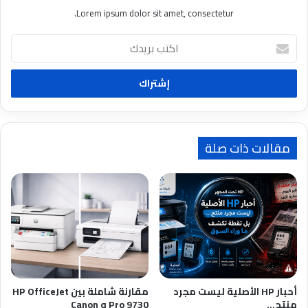
Lorem ipsum dolor sit amet, consectetur.
ا
ك
ت
ب
ب
ر
ي
د
مقالات ذات صلة
ك
أحبار HP الأصلية ليست مجرد
مقارنة شاملة بين HP OfficeJet
منتج…
Pro 9730 و Canon