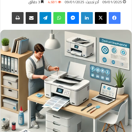
09/01/2025
آخر تحديث: 09/01/2025
4٬681
3 دقائق
فيسبوك
‫X
لينكدإن
ماسنجر
واتساب
تيلقرام
مشاركة عبر البريد
طباعة