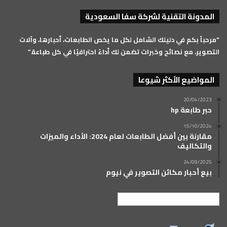
تشات
الموقع
المدونة التقنية لشركة سفا السعودية
RSS
“مرحباً بكم في دليلك الشامل لكل ما يخص الطابعات، أحبارها، وآلات
التصوير، مع نصائح وخبرات تضمن لك أداءً احترافيًا في كل طباعة.”
المواضيع الأكثر شيوعا
20/04/2023
حبر طابعة hp
15/10/2024
مقارنة بين أفضل الطابعات لعام 2024: الأداء والميزات
والتكاليف
24/09/2025
بيع أحبار مكائن التصوير في نيوم
العربية