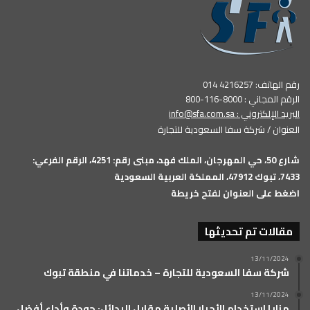
رقم الهاتف: 4216257 014
الرقم المجاني : 8000-116-800
البريد الإلكتروني :
info@sfa.com.sa
العنوان / شركة سفا السعودية للتجارة
شارع 50، حي المهرجان، الملك فهد، مبنى رقم: 4251، الرقم الفرعي:
7433، تبوك 47912، المملكة العربية السعودية
اضغط على العنوان لفتح خريطة
مقالات تم تحديثها
13/11/2024
شركة سفا السعودية للتجارة – خدماتنا في منطقة تبوك
13/11/2024
مزايا استخدام الأحبار الأصلية مقابل البدائل: جودة وأداء أفضل