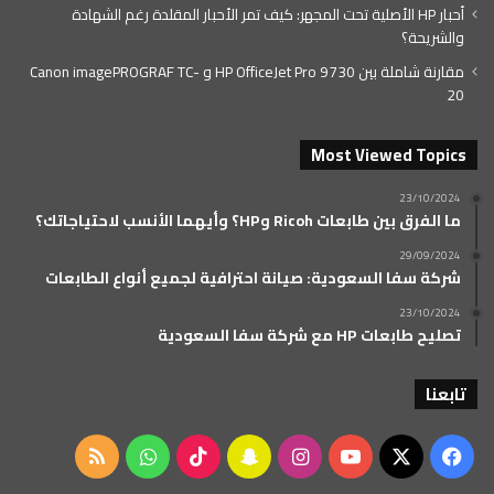
أحبار HP الأصلية تحت المجهر: كيف تمر الأحبار المقلدة رغم الشهادة
والشريحة؟
مقارنة شاملة بين HP OfficeJet Pro 9730 و Canon imagePROGRAF TC-
20
Most Viewed Topics
23/10/2024
ما الفرق بين طابعات Ricoh وHP؟ وأيهما الأنسب لاحتياجاتك؟
29/09/2024
شركة سفا السعودية: صيانة احترافية لجميع أنواع الطابعات
23/10/2024
تصليح طابعات HP مع شركة سفا السعودية
تابعنا
‫X
فيسبوك
‫YouTube
انستقرام
سناب
‫TikTok
واتساب
ملخص