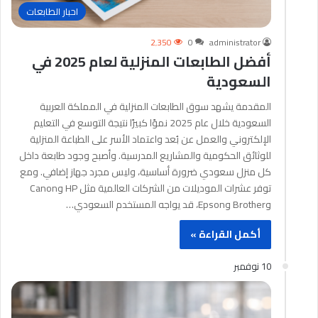
احبار الطابعات
2٬350
0
administrator
أفضل الطابعات المنزلية لعام 2025 في
السعودية
المقدمة يشهد سوق الطابعات المنزلية في المملكة العربية
السعودية خلال عام 2025 نموًا كبيرًا نتيجة التوسع في التعليم
الإلكتروني والعمل عن بُعد واعتماد الأسر على الطباعة المنزلية
للوثائق الحكومية والمشاريع المدرسية. وأصبح وجود طابعة داخل
كل منزل سعودي ضرورة أساسية، وليس مجرد جهاز إضافي. ومع
توفر عشرات الموديلات من الشركات العالمية مثل HP وCanon
وBrother وEpson، قد يواجه المستخدم السعودي…
أكمل القراءة »
10 نوفمبر