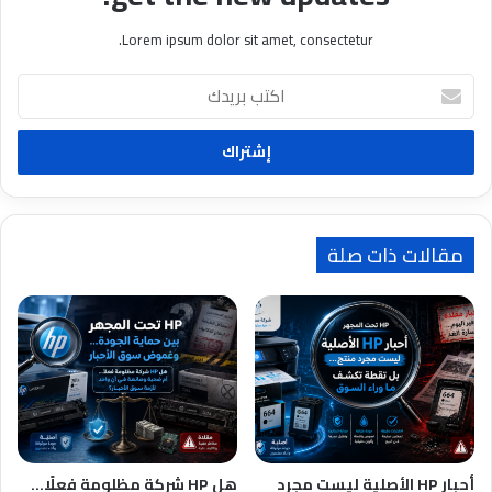
Lorem ipsum dolor sit amet, consectetur.
ا
ك
ت
ب
ب
ر
ي
د
مقالات ذات صلة
ك
أحبار HP الأصلية ليست مجرد
هل HP شركة مظلومة فعلًا…