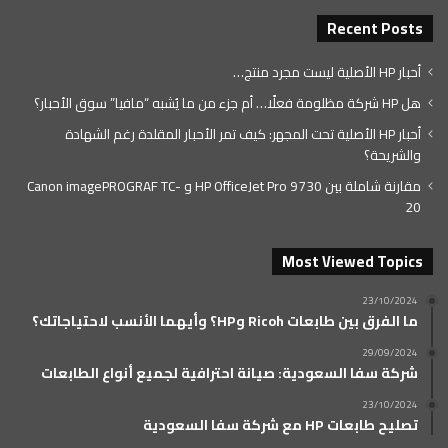
Recent Posts
أحبار HP الأصلية ليست مجرد منتج…
هل HP شركة مظلومة فعلًا… أم جزء من ما يُشبه “مافيا” سوق الأحبار؟
أحبار HP الأصلية تحت المجهر: كيف تمر الأحبار المقلدة رغم الشهادة
والشريحة؟
مقارنة شاملة بين HP OfficeJet Pro 9730 و Canon imagePROGRAF TC-
20
Most Viewed Topics
23/10/2024
ما الفرق بين طابعات Ricoh وHP؟ وأيهما الأنسب لاحتياجاتك؟
29/09/2024
شركة سفا السعودية: صيانة احترافية لجميع أنواع الطابعات
23/10/2024
تصليح طابعات HP مع شركة سفا السعودية