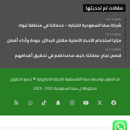
مقالات تم تحديثها
13/11/2024
شركة سفا السعودية للتجارة – خدماتنا في منطقة تبوك
13/11/2024
مزايا استخدام الأحبار الأصلية مقابل البدائل: جودة وأداء أفضل
14/11/2024
قصص نجاح عملائنا: كيف ساعدناهم في تحقيق أهدافهم
تم التطوير بواسطه سفا الفلسطينية للتجارة الالكترونية © جميع الحقوق
محفوظة ل سفا السعودية 2022 - 2023
‫X
فيسبوك
‫YouTube
انستقرام
سناب
‫TikTok
واتساب
ملخص
تشات
الموقع