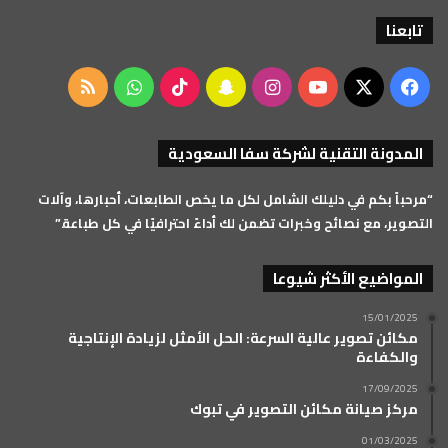
تابعنا
‫X
فيسبوك
‫YouTube
انستقرام
سناب
‫TikTok
واتساب
ملخص
تشات
الموقع
المدونة التقنية لشركة سفا السعودية
RSS
“مرحباً بكم في دليلك الشامل لكل ما يخص الطابعات، أحبارها، وآلات
التصوير، مع نصائح وخبرات تضمن لك أداءً احترافيًا في كل طباعة.”
المواضيع الأكثر شيوعا
15/01/2025
مكائن تصوير عالية السرعة: الحل الأمثل لزيادة الإنتاجية
والكفاءة
17/09/2025
مركز صيانة مكائن التصوير في تبوك
01/03/2025