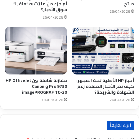
منتج…
أم جزء من ما يُشبه “مافيا”
سوق الأحبار؟
26/04/2026
26/04/2026
أحبار HP الأصلية تحت المجهر:
مقارنة شاملة بين HP OfficeJet
كيف تمر الأحبار المقلدة رغم
Pro 9730 و Canon
الشهادة والشريحة؟
imagePROGRAF TC-20
04/03/2026
26/04/2026
اترك تعليقاً