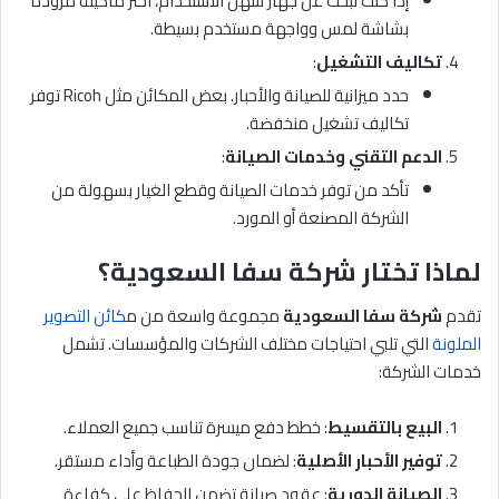
إذا كنت تبحث عن جهاز سهل الاستخدام، اختر ماكينة مزودة
بشاشة لمس وواجهة مستخدم بسيطة.
تكاليف التشغيل
:
حدد ميزانية للصيانة والأحبار. بعض المكائن مثل Ricoh توفر
تكاليف تشغيل منخفضة.
الدعم التقني وخدمات الصيانة
:
تأكد من توفر خدمات الصيانة وقطع الغيار بسهولة من
الشركة المصنعة أو المورد.
لماذا تختار شركة سفا السعودية؟
تقدم
شركة سفا السعودية
مجموعة واسعة من م
كائن التصوير
الملونة
التي تلبي احتياجات مختلف الشركات والمؤسسات. تشمل
خدمات الشركة:
البيع بالتقسيط
: خطط دفع ميسرة تناسب جميع العملاء.
توفير الأحبار الأصلية
: لضمان جودة الطباعة وأداء مستقر.
الصيانة الدورية
: عقود صيانة تضمن الحفاظ على كفاءة