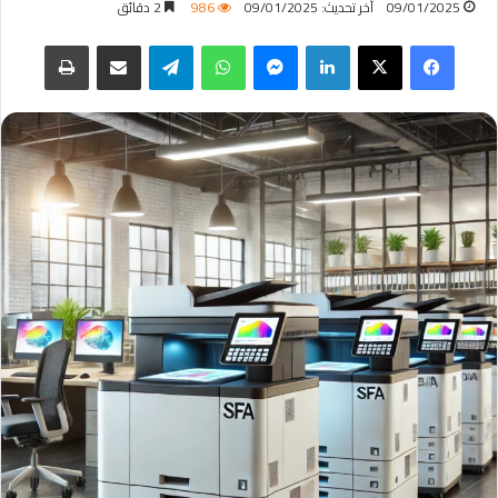
09/01/2025
آخر تحديث: 09/01/2025
986
2 دقائق
فيسبوك
‫X
لينكدإن
ماسنجر
واتساب
تيلقرام
مشاركة عبر البريد
طباعة