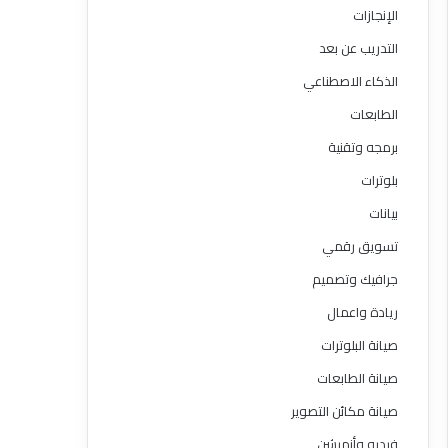
الإنجازات
التدريب عن بعد
الذكاء الاصطناعي
الطابعات
برمجه وتقنية
بلوترات
بيانات
تسويق رقمي
جرافيك وتصميم
ريادة واعمال
صيانة البلوترات
صيانة الطابعات
صيانة مكائن التصوير
فيديو وأنميشن