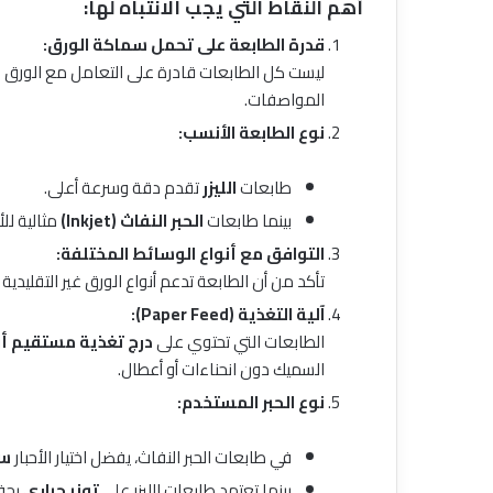
أهم النقاط التي يجب الانتباه لها:
قدرة الطابعة على تحمل سماكة الورق:
ليست كل الطابعات قادرة على التعامل مع الورق 
المواصفات.
نوع الطابعة الأنسب:
طابعات
الليزر
تقدم دقة وسرعة أعلى.
بينما طابعات
الحبر النفاث (Inkjet)
مثالية لل
التوافق مع أنواع الوسائط المختلفة:
تأكد من أن الطابعة تدعم أنواع الورق غير التقليدية 
آلية التغذية (Paper Feed):
الطابعات التي تحتوي على
درج تغذية مستقيم أ
السميك دون انحناءات أو أعطال.
نوع الحبر المستخدم:
في طابعات الحبر النفاث، يفضل اختيار الأحبار
سر
بينما تعتمد طابعات الليزر على
تونر حراري
يجف 