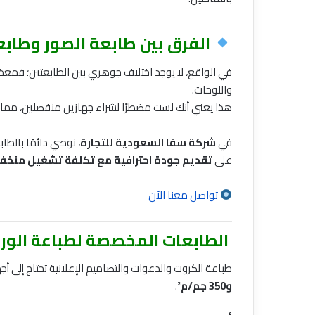
الفرق بين طابعة الصور وطابعة
في الواقع، لا يوجد اختلاف جوهري بين الطابعتين؛ فمعظم 
واللوحات.
هذا يعني أنك لست مضطرًا لشراء جهازين منفصلين، مما يقل
في
شركة سفا السعودية للتجارة
، نوصي دائمًا بالطا
على
تقديم جودة احترافية مع تكلفة تشغيل منخ
تواصل معنا الآن
الطابعات المخصصة لطباعة الورق المقوى (ters
طباعة الكروت والدعوات والتصاميم الإعلانية تحتاج إلى 
و350 جم/م²
.