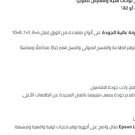
خ
لوحات فنية ومعارض تصوير
؟
؟
ة عالية الجودة
على أنواع متعددة من الورق (مثل 4×6، 5×7، 8×10
متعددة المهام من Canon وEpson وHP التي توفر الطباعة والمسح الضوئي والنسخ تعتبر خيارًا متكاملًا ومناسبًا
قدم جودة يصعب تمييزها بالعين المجردة عن الطابعات الأعلى.
.
Epson L
مثال واضح على أجهزة توفر تدرجات لونية واقعية ومشبعة