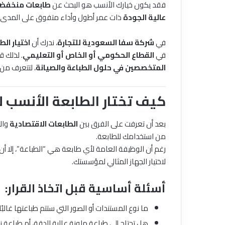
فقد يكون خيارك الأنسب هو البحث عن
طابعات منخفضة
عالية الجودة
ذات عمر أطول وأداء متفوق على المدى ال
في
شركة سفا السعودية للتجارة
، ندرك أن
اختيار ال
في
القطاع الحكومي أو الخاص أو التعليمي
. لذلك ق
المتخصصين في حلول الطباعة والصيانة
، لتتعرف من خ
كيف تختار الطابعة الأنسب 
بعد أن تعرفت على الفرق بين
الطابعات الاقتصادية
وال
من استخدامك للطابعة.
رغم أن الوظيفة العامة لأي طابعة هي “الطباعة”، إلا أن
لاختيار الجهاز المثالي لمؤسستك.
أسئلة أساسية قبل اتخاذ القرار:
ما نوع المستندات أو الصور التي ستتم طباعتها غالبًا
هل تحتاج إلى طباعة ملونة عالية الدقة، أم طباع