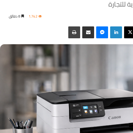
 للتجارة
1٬742
8 دقائق
‫X
لينكدإن
ماسنجر
مشاركة عبر البريد
طباعة