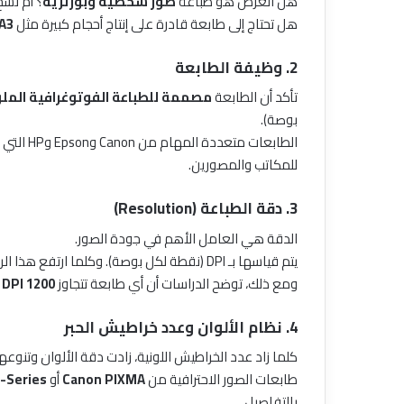
هل الغرض هو طباعة
صور شخصية وبورتريه
؟ أم نس
هل تحتاج إلى طابعة قادرة على إنتاج أحجام كبيرة مثل
A3 أو A2
2. وظيفة الطابعة
تأكد أن الطابعة
مصممة للطباعة الفوتوغرافية الملون
بوصة).
الطابعات 
للمكاتب والمصورين.
3. دقة الطباعة (Resolution)
الدقة هي العامل الأهم في جودة الصور.
يتم قياسها بـ DPI (نقطة لكل بوصة). وكلما ارتفع هذا الرقم، زادت جودة التفاصيل.
ومع ذلك، توضح الدراسات أن أي طابعة تتجاوز
1200 DPI
ت
4. نظام الألوان وعدد خراطيش الحبر
كلما زاد عدد الخراطيش اللونية، زادت دقة الألوان وتنوعها
طابعات الصور الاحترافية من
Canon PIXMA
أو
-Series
بالتفاصيل.