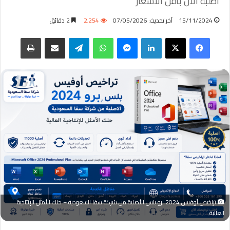
اطلبة الآن بأقل الأسعار
15/11/2024
آخر تحديث: 07/05/2026
2٬254
2 دقائق
فيسبوك
‫X
لينكدإن
ماسنجر
واتساب
تيلقرام
مشاركة عبر البريد
طباعة
تراخيص أوفيس 2024 برو بلس الأصلية من شركة سفا السعودية – حلك الأمثل للإنتاجية
العالية