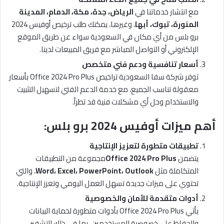
مع انتشار خدماتنا في
الرياض، جدة، مكة، الدمام، المدينة
المنورة، تبوك، أبها
، وغيرها، يمكنك طلب ترخيص أوفيس 2024
برو بلس من أي مكان في السعودية سواء عن طريق الموقع
الإلكتروني أو التواصل المباشر مع فريق المبيعات لدينا.
أسعار تنافسية ودعم فني متخصص
توفر شركة سفا السعودية تراخيص Office 2024 Pro Plus بأسعار
معقولة تناسب الجميع، مع خدمة الدعم الفني لتسهيل التثبيت
والاستخدام وحل أي مشكلات فنية قد تطرأ.
أهم ميزات أوفيس 2024 برو بلس
:
تطبيقات متطورة لتعزيز الإنتاجية
يتضمن
Office 2024 Pro Plus
مجموعة من التطبيقات
المتكاملة مثل
Outlook
،
PowerPoint
،
Excel
،
Word
، والتي
تحتوي على ميزات جديدة تسهل العمل اليومي وتعزز الإنتاجية.
أدوات متقدمة للأمان والخصوصية
يأتي Office 2024 Pro Plus بأدوات متطورة لحماية البيانات
والحفاظ على خصوصية المستخدمين، بما في ذلك التشفير