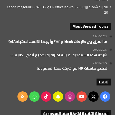
مقارنة شاملة بين HP OfficeJet Pro 9730 و Canon imagePROGRAF TC-
20
Most Viewed Topics
23/10/2024
ما الفرق بين طابعات Ricoh وHP؟ وأيهما الأنسب لاحتياجاتك؟
29/09/2024
شركة سفا السعودية: صيانة احترافية لجميع أنواع الطابعات
23/10/2024
تصليح طابعات HP مع شركة سفا السعودية
تابعنا
‫X
فيسبوك
‫YouTube
انستقرام
سناب
‫TikTok
واتساب
ملخص
تشات
الموقع
المدونة التقنية لشركة سفا السعودية