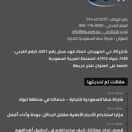
رقم الهاتف: 4216257 014
الرقم المجاني : 8000-116-800
البريد الإلكتروني :
info@sfa.com.sa
العنوان / شركة سفا السعودية للتجارة
شارع 50، حي المهرجان، الملك فهد، مبنى رقم: 4251، الرقم الفرعي:
7433، تبوك 47912، المملكة العربية السعودية
اضغط على العنوان لفتح خريطة
مقالات تم تحديثها
13/11/2024
شركة سفا السعودية للتجارة – خدماتنا في منطقة تبوك
13/11/2024
مزايا استخدام الأحبار الأصلية مقابل البدائل: جودة وأداء أفضل
14/11/2024
قصص نجاح عملائنا: كيف ساعدناهم في تحقيق أهدافهم