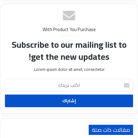
With Product You Purchase
Subscribe to our mailing list to
get the new updates!
Lorem ipsum dolor sit amet, consectetur.
ا
ك
ت
ب
ب
ر
ي
د
مقالات ذات صلة
ك