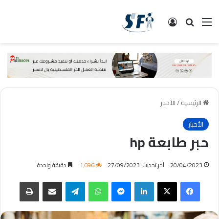
القائمة
البحث
تسجيل الدخول
الرئيسية
/
الأحبار
الأحبار
حبر طابعة hp
20/04/2023
آخر تحديث: 27/09/2023
1٬696
دقيقة واحدة
فيسبوك
‫X
لينكدإن
ماسنجر
واتساب
تيلقرام
مشاركة عبر البريد
طباعة