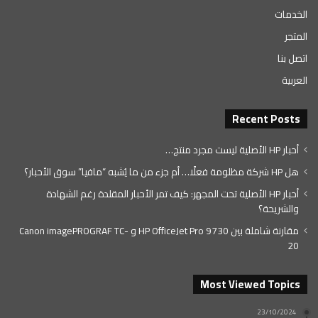
الخدمات
المتجر
اتصل بنا
العربية
Recent Posts
أحبار HP الأصلية ليست مجرد منتج…
هل HP شركة مظلومة فعلًا… أم جزء من ما يُشبه “مافيا” سوق الأحبار؟
أحبار HP الأصلية تحت المجهر: كيف تمر الأحبار المقلدة رغم الشهادة
والشريحة؟
مقارنة شاملة بين HP OfficeJet Pro 9730 و Canon imagePROGRAF TC-
20
Most Viewed Topics
23/10/2024