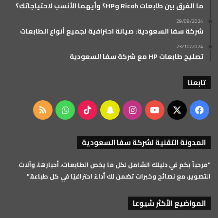
ما الفرق بين طابعات Ricoh وHP؟ وأيهما الأنسب لاحتياجاتك؟
29/09/2024
شركة سفا السعودية: صيانة احترافية لجميع أنواع الطابعات
23/10/2024
تصليح طابعات HP مع شركة سفا السعودية
تابعنا
‫X
فيسبوك
‫YouTube
انستقرام
سناب
‫TikTok
واتساب
ملخص
تشات
الموقع
المدونة التقنية لشركة سفا السعودية
RSS
“مرحباً بكم في دليلك الشامل لكل ما يخص الطابعات، أحبارها، وآلات
التصوير، مع نصائح وخبرات تضمن لك أداءً احترافيًا في كل طباعة.”
المواضيع الأكثر شيوعا