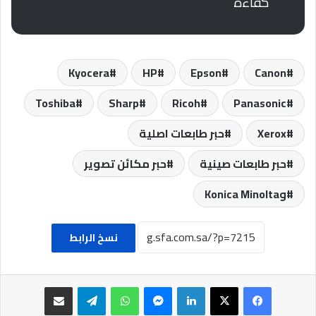
كفاءة.”
Kyocera
HP
Epson
Canon
Toshiba
Sharp
Ricoh
Panasonic
Xerox
حبر طابعات اصلية
حبر طابعات صينية
حبر مكائن تصوير
وKonica Minolta
نسخ الرابط
فيسبوك
‫X
لينكدإن
ماسنجر
واتساب
تيلقرام
مشاركة عبر البريد