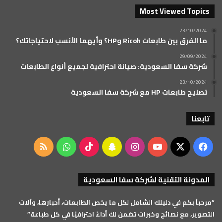
Most Viewed Topics
23/10/2024
ما الفرق بين طابعات Ricoh وHP؟ وأيهما الأنسب لاحتياجاتك؟
29/09/2024
شركة سفا السعودية: صيانة احترافية لجميع أنواع الطابعات
23/10/2024
تصليح طابعات HP مع شركة سفا السعودية
تابعنا
‫X
فيسبوك
‫YouTube
انستقرام
سناب
‫TikTok
واتساب
ملخص
تشات
الموقع
المدونة التقنية لشركة سفا السعودية
RSS
“مرحباً بكم في دليلك الشامل لكل ما يخص الطابعات، أحبارها، وآلات
التصوير، مع نصائح وخبرات تضمن لك أداءً احترافيًا في كل طباعة.”