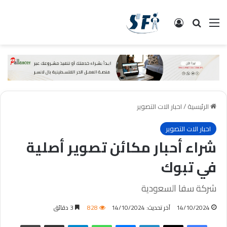
القائمة
البحث
تسجيل الدخول
الرئيسية
/
احبار الات التصوير
احبار الات التصوير
شراء أحبار مكائن تصوير أصلية
في تبوك
شركة سفا السعودية
14/10/2024
آخر تحديث: 14/10/2024
828
3 دقائق
فيسبوك
‫X
لينكدإن
ماسنجر
واتساب
تيلقرام
مشاركة عبر البريد
طباعة