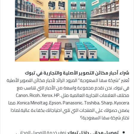
شراء أحبار مكائن التصوير الأصلية والتجارية في تبوك
تُعتبر “شركة سفا السعودية” المزود الرائد لأحبار مكائن التصوير الأصلية
في تبوك. نحن نقدم مجموعة واسعة من الأحبار التي تتناسب مع
مختلف العلامات التجارية العالمية مثل Canon، Ricoh، Xerox، HP،
Epson، Panasonic، Toshiba، Sharp، Kyocera، وKonica Minolta، مما
يضمن حصولك على المنتجات التي تلبي احتياجاتك بكفاءة عالية.لماذا
تختار شركة سفا السعودية؟
توصيل مجاني داخل تبوك
: نوفر خدمة التوصيل المجاني