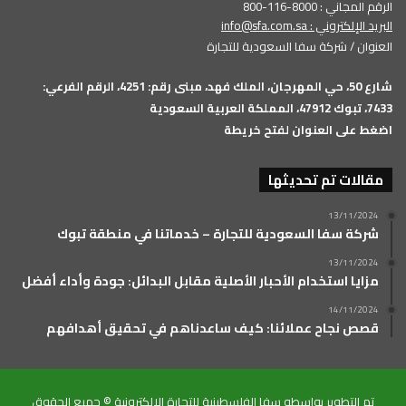
الرقم المجاني : 8000-116-800
البريد الإلكتروني :
info@sfa.com.sa
العنوان / شركة سفا السعودية للتجارة
شارع 50، حي المهرجان، الملك فهد، مبنى رقم: 4251، الرقم الفرعي:
7433، تبوك 47912، المملكة العربية السعودية
اضغط على العنوان لفتح خريطة
مقالات تم تحديثها
13/11/2024
شركة سفا السعودية للتجارة – خدماتنا في منطقة تبوك
13/11/2024
مزايا استخدام الأحبار الأصلية مقابل البدائل: جودة وأداء أفضل
14/11/2024
قصص نجاح عملائنا: كيف ساعدناهم في تحقيق أهدافهم
تم التطوير بواسطه سفا الفلسطينية للتجارة الالكترونية © جميع الحقوق