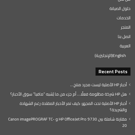
حلول الصيانة
الخدمات
المتجر
اتصل بنا
العربية
English
(
الإنجليزية
)
Recent Posts
أحبار HP الأصلية ليست مجرد منتج…
هل HP شركة مظلومة فعلًا… أم جزء من ما يُشبه “مافيا” سوق الأحبار؟
أحبار HP الأصلية تحت المجهر: كيف تمر الأحبار المقلدة رغم الشهادة
والشريحة؟
مقارنة شاملة بين HP OfficeJet Pro 9730 و Canon imagePROGRAF TC-
20