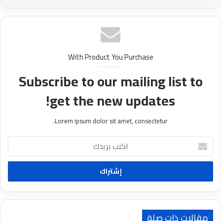
With Product You Purchase
Subscribe to our mailing list to
get the new updates!
Lorem ipsum dolor sit amet, consectetur.
ا
ك
ت
ب
ب
ر
ي
د
مقالات ذات صلة