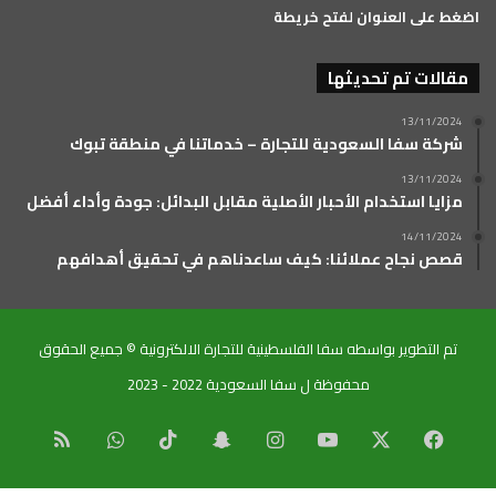
اضغط على العنوان لفتح خريطة
مقالات تم تحديثها
13/11/2024
شركة سفا السعودية للتجارة – خدماتنا في منطقة تبوك
13/11/2024
مزايا استخدام الأحبار الأصلية مقابل البدائل: جودة وأداء أفضل
14/11/2024
قصص نجاح عملائنا: كيف ساعدناهم في تحقيق أهدافهم
تم التطوير بواسطه سفا الفلسطينية للتجارة الالكترونية © جميع الحقوق
محفوظة ل سفا السعودية 2022 - 2023
‫X
فيسبوك
‫YouTube
انستقرام
سناب
‫TikTok
واتساب
ملخص
تشات
الموقع