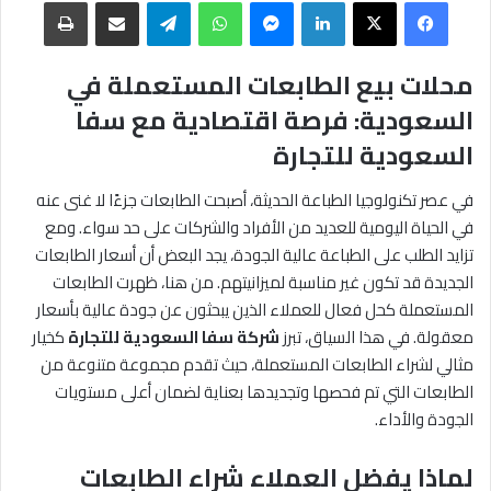
فيسبوك
‫X
لينكدإن
ماسنجر
واتساب
تيلقرام
مشاركة عبر البريد
طباعة
محلات بيع الطابعات المستعملة في
السعودية: فرصة اقتصادية مع سفا
السعودية للتجارة
في عصر تكنولوجيا الطباعة الحديثة، أصبحت الطابعات جزءًا لا غنى عنه
في الحياة اليومية للعديد من الأفراد والشركات على حد سواء. ومع
تزايد الطلب على الطباعة عالية الجودة، يجد البعض أن أسعار الطابعات
الجديدة قد تكون غير مناسبة لميزانيتهم. من هنا، ظهرت الطابعات
المستعملة كحل فعال للعملاء الذين يبحثون عن جودة عالية بأسعار
معقولة. في هذا السياق، تبرز
شركة سفا السعودية للتجارة
كخيار
مثالي لشراء الطابعات المستعملة، حيث تقدم مجموعة متنوعة من
الطابعات التي تم فحصها وتجديدها بعناية لضمان أعلى مستويات
الجودة والأداء.
لماذا يفضل العملاء شراء الطابعات