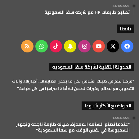
23/10/2024
تصليح طابعات HP مع شركة سفا السعودية
تابعنا
‫X
فيسبوك
‫YouTube
انستقرام
سناب
‫TikTok
واتساب
ملخص
تشات
الموقع
المدونة التقنية لشركة سفا السعودية
RSS
“مرحباً بكم في دليلك الشامل لكل ما يخص الطابعات، أحبارها، وآلات
التصوير، مع نصائح وخبرات تضمن لك أداءً احترافيًا في كل طباعة.”
المواضيع الأكثر شيوعا
12/03/2025
“عندما تصنع السنعه المعجزة: صيانة طابعة ناجحة وتجهيز
السمبوسة في نفس الوقت مع سفا السعودية”