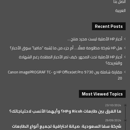
اتصل بنا
العربية
Recent Posts
أحبار HP الأصلية ليست مجرد منتج…
هل HP شركة مظلومة فعلًا… أم جزء من ما يُشبه “مافيا” سوق الأحبار؟
أحبار HP الأصلية تحت المجهر: كيف تمر الأحبار المقلدة رغم الشهادة
والشريحة؟
مقارنة شاملة بين HP OfficeJet Pro 9730 و Canon imagePROGRAF TC-
20
Most Viewed Topics
23/10/2024
ما الفرق بين طابعات Ricoh وHP؟ وأيهما الأنسب لاحتياجاتك؟
29/09/2024
شركة سفا السعودية: صيانة احترافية لجميع أنواع الطابعات