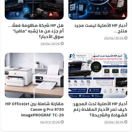
أحبار HP الأصلية ليست مجرد
هل HP شركة مظلومة فعلًا…
منتج…
أم جزء من ما يُشبه “مافيا”
سوق الأحبار؟
26/04/2026
26/04/2026
أحبار HP الأصلية تحت المجهر:
مقارنة شاملة بين HP OfficeJet
كيف تمر الأحبار المقلدة رغم
Pro 9730 و Canon
الشهادة والشريحة؟
imagePROGRAF TC-20
04/03/2026
26/04/2026