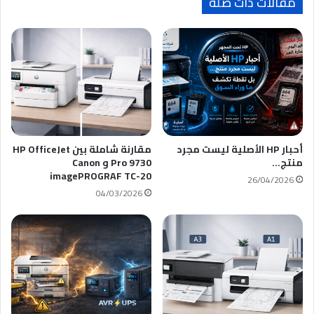
مقالات ذات صلة
ك
أحبار HP الأصلية ليست مجرد
مقارنة شاملة بين HP OfficeJet
منتج…
Pro 9730 و Canon
imagePROGRAF TC-20
26/04/2026
04/03/2026