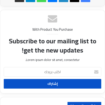
With Product You Purchase
Subscribe to our mailing list to
get the new updates!
Lorem ipsum dolor sit amet, consectetur.
ا
ك
ت
ب
ب
ر
ي
د