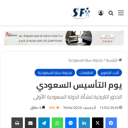
القائمة
البحث
تسجيل الدخول
الرئيسية
/
مدونة سفا السعودية
آلات التصوير
الطابعات
مدونة سفا السعودية
يوم التأسيس السعودي
الجذور التاريخية لنشأة الدولة السعودية الأولى
11/02/2026
آخر تحديث: 19/04/2026
888
6 دقائق
فيسبوك
‫X
لينكدإن
ماسنجر
واتساب
تيلقرام
مشاركة عبر البريد
طباعة