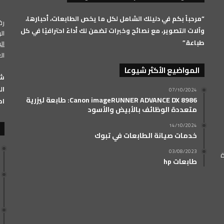
RSS
“مرحباً بكم في دليلك الشامل لكل ما يخص الطابعات، أحبارها،
رقم 
وآلات التصوير، مع نصائح وخبرات تضمن لك أداءً احترافيًا في كل
الرق
طباعة.”
ال
ال
المواضيع الأكثر شيوعا
الفرعي: 33
07/10/2024
Canon imageRUNNER ADVANCE DX 8986: طابعة ليزرية
اض
متعددة الوظائف بالأبيض والأسود
14/10/2024
خدمات صيانة الطابعات في تبوك
03/08/2023
ة
طابعات hp