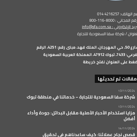
الهاتف: 4216257 014
م المجاني : 8000-116-800
بريد الإلكتروني :
info@sfa.com.sa
عنوان / شركة سفا السعودية للتجارة
شارع 50، حي المهرجان، الملك فهد، مبنى رقم: 4251، الرقم
74، تبوك 47912، المملكة العربية السعودية
غط على العنوان لفتح خريطة
مقالات تم تحديثها
13/11/2024
شركة سفا السعودية للتجارة – خدماتنا في منطقة تبوك
13/11/2024
مزايا استخدام الأحبار الأصلية مقابل البدائل: جودة وأداء
أفضل
14/11/2024
قصص نجاح عملائنا: كيف ساعدناهم في تحقيق