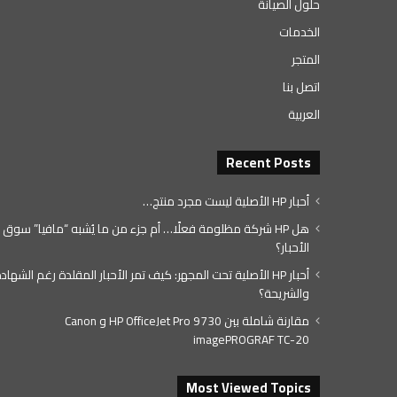
حلول الصيانة
الخدمات
المتجر
اتصل بنا
العربية
Recent Posts
أحبار HP الأصلية ليست مجرد منتج…
هل HP شركة مظلومة فعلًا… أم جزء من ما يُشبه “مافيا” سوق
الأحبار؟
أحبار HP الأصلية تحت المجهر: كيف تمر الأحبار المقلدة رغم الشهاد
والشريحة؟
مقارنة شاملة بين HP OfficeJet Pro 9730 و Canon
imagePROGRAF TC-20
Most Viewed Topics