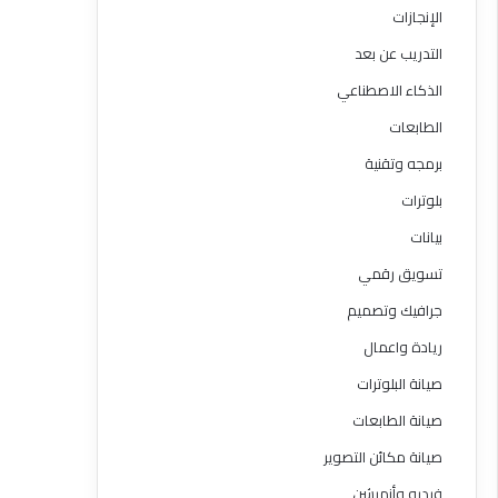
الإنجازات
التدريب عن بعد
الذكاء الاصطناعي
الطابعات
برمجه وتقنية
بلوترات
بيانات
تسويق رقمي
جرافيك وتصميم
ريادة واعمال
صيانة البلوترات
صيانة الطابعات
صيانة مكائن التصوير
فيديو وأنميشن