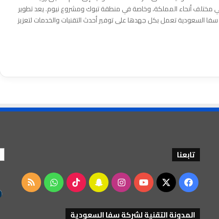
وحديثة في مختلف أنحاء المملكة، وخاصة في منطقة تبوك ومشروع نيوم. يعد تطوير
سفا السعودية تعمل بكل جهدها على توفير أحدث التقنيات والخدمات لتعزيز
تابعنا
‫X
فيسبوك
‫YouTube
انستقرام
سناب
‫TikTok
واتساب
ملخص
تشات
الموقع
المدونة التقنية لشركة سفا السعودية