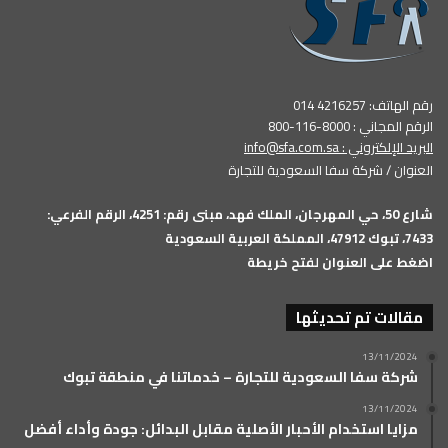
رقم الهاتف: 4216257 014
الرقم المجاني : 8000-116-800
البريد الإلكتروني :
info@sfa.com.sa
العنوان / شركة سفا السعودية للتجارة
شارع 50، حي المهرجان، الملك فهد، مبنى رقم: 4251، الرقم الفرعي:
7433، تبوك 47912، المملكة العربية السعودية
اضغط على العنوان لفتح خريطة
مقالات تم تحديثها
13/11/2024
شركة سفا السعودية للتجارة – خدماتنا في منطقة تبوك
13/11/2024
مزايا استخدام الأحبار الأصلية مقابل البدائل: جودة وأداء أفضل