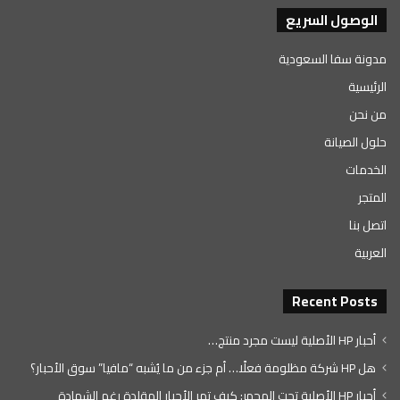
الوصول السريع
مدونة سفا السعودية
الرئيسية
من نحن
حلول الصيانة
الخدمات
المتجر
اتصل بنا
العربية
Recent Posts
أحبار HP الأصلية ليست مجرد منتج…
هل HP شركة مظلومة فعلًا… أم جزء من ما يُشبه “مافيا” سوق الأحبار؟
أحبار HP الأصلية تحت المجهر: كيف تمر الأحبار المقلدة رغم الشهادة