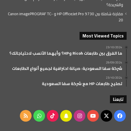
والشريحة؟
مقارنة شاملة بين HP OfficeJet Pro 9730 و Canon imagePROGRAF TC-
20
Most Viewed Topics
23/10/2024
ما الفرق بين طابعات Ricoh وHP؟ وأيهما الأنسب لاحتياجاتك؟
29/09/2024
شركة سفا السعودية: صيانة احترافية لجميع أنواع الطابعات
23/10/2024
تصليح طابعات HP مع شركة سفا السعودية
تابعنا
‫X
فيسبوك
‫YouTube
انستقرام
سناب
‫TikTok
واتساب
ملخص
تشات
الموقع