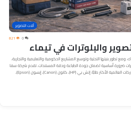
آلات التصوير
821
0
تصوير والبلوترات في تيماء
 ومع تطور بنيتها التحتية وتوسع المشاريع الحكومية والتعليمية والتجارية،
لبلوترات ضرورة أساسية لضمان جودة الطباعة ودقة المستندات. تقدم شركة سفا
السعودية للتجارة كافة الحلول في عالم الأحبار، حيث نوفر الماركات العالمية الأكثر طلبًا: إتش بي (HP)، كانون (Canon)، إبسون (Epson)،