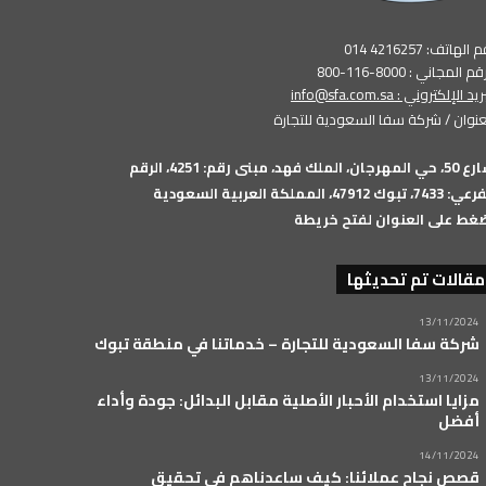
الهاتف: 4216257 014
م المجاني : 8000-116-800
بريد الإلكتروني :
info@sfa.com.sa
عنوان / شركة سفا السعودية للتجارة
شارع 50، حي المهرجان، الملك فهد، مبنى رقم: 4251، الرقم
74، تبوك 47912، المملكة العربية السعودية
غط على العنوان لفتح خريطة
مقالات تم تحديثها
13/11/2024
شركة سفا السعودية للتجارة – خدماتنا في منطقة تبوك
13/11/2024
مزايا استخدام الأحبار الأصلية مقابل البدائل: جودة وأداء
أفضل
14/11/2024
قصص نجاح عملائنا: كيف ساعدناهم في تحقيق