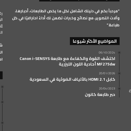
RSS
“مرحباً بكم في دليلك الشامل لكل ما يخص الطابعات، أحبارها،
رقم 
وآلات التصوير، مع نصائح وخبرات تضمن لك أداءً احترافيًا في كل
الرق
طباعة.”
ال
ال
المواضيع الأكثر شيوعا
الفرعي: 33
06/10/2024
اكتشف القوة والكفاءة مع طابعة Canon i-SENSYS
اض
MF275dw أحادية اللون الليزرية
20/01/2026
كابل HDMI 2.1 بالألياف الضوئية في السعودية
20/04/2023
ة
حبر طابعة كانون