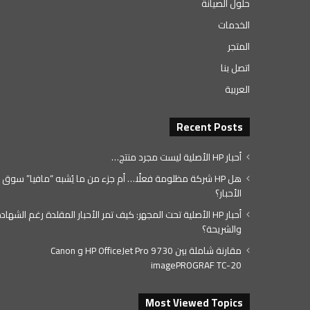
حلول الصيانة
الخدمات
المتجر
اتصل بنا
العربية
Recent Posts
أحبار HP الأصلية ليست مجرد منتج…
هل HP شركة مظلومة فعلًا… أم جزء من ما يُشبه “مافيا” سوق
الأحبار؟
أحبار HP الأصلية تحت المجهر: كيف تمر الأحبار المقلدة رغم الشهاد
والشريحة؟
مقارنة شاملة بين HP OfficeJet Pro 9730 و Canon
imagePROGRAF TC-20
Most Viewed Topics