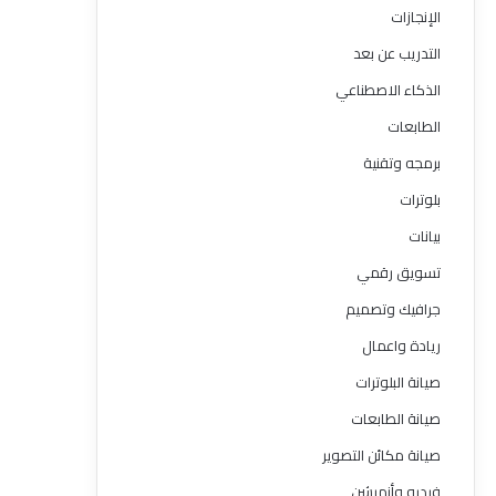
الإنجازات
التدريب عن بعد
الذكاء الاصطناعي
الطابعات
برمجه وتقنية
بلوترات
بيانات
تسويق رقمي
جرافيك وتصميم
ريادة واعمال
صيانة البلوترات
صيانة الطابعات
صيانة مكائن التصوير
فيديو وأنميشن