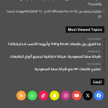
والشريحة؟
مقارنة شاملة بين HP OfficeJet Pro 9730 و Canon imagePROGRAF TC-
20
Most Viewed Topics
23/10/2024
ما الفرق بين طابعات Ricoh وHP؟ وأيهما الأنسب لاحتياجاتك؟
29/09/2024
شركة سفا السعودية: صيانة احترافية لجميع أنواع الطابعات
23/10/2024
تصليح طابعات HP مع شركة سفا السعودية
تابعنا
‫X
فيسبوك
‫YouTube
انستقرام
سناب
‫TikTok
واتساب
ملخص
تشات
الموقع