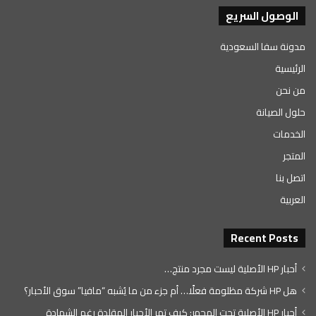
الوصول السريع
مدونة سفا السعودية
الرئيسية
من نحن
حلول الصيانة
الخدمات
المتجر
اتصل بنا
العربية
Recent Posts
أحبار HP الأصلية ليست مجرد منتج…
هل HP شركة مظلومة فعلًا… أم جزء من ما يُشبه “مافيا” سوق الأحبار؟
أحبار HP الأصلية تحت المجهر: كيف تمر الأحبار المقلدة رغم الشهادة