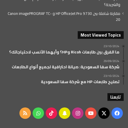
والشريحة؟
مقارنة شاملة بين HP OfficeJet Pro 9730 و Canon imagePROGRAF TC-
20
Most Viewed Topics
23/10/2024
ما الفرق بين طابعات Ricoh وHP؟ وأيهما الأنسب لاحتياجاتك؟
29/09/2024
شركة سفا السعودية: صيانة احترافية لجميع أنواع الطابعات
23/10/2024
تصليح طابعات HP مع شركة سفا السعودية
تابعنا
‫X
فيسبوك
‫YouTube
انستقرام
سناب
‫TikTok
واتساب
ملخص
تشات
الموقع