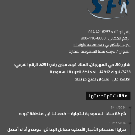
رقم الهاتف: 4216257 014
الرقم المجاني : 8000-116-800
البريد الإلكتروني :
info@sfa.com.sa
العنوان / شركة سفا السعودية للتجارة
شارع 50، حي المهرجان، الملك فهد، مبنى رقم: 4251، الرقم الفرعي:
7433، تبوك 47912، المملكة العربية السعودية
اضغط على العنوان لفتح خريطة
مقالات تم تحديثها
13/11/2024
شركة سفا السعودية للتجارة – خدماتنا في منطقة تبوك
13/11/2024
مزايا استخدام الأحبار الأصلية مقابل البدائل: جودة وأداء أفضل