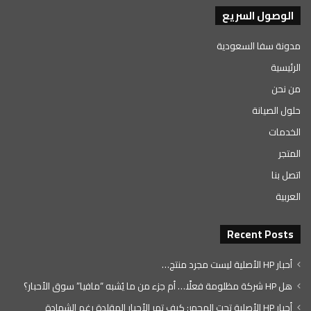
الوصول السريع
مدونة سفا السعودية
الرئيسية
من نحن
حلول الصيانة
الخدمات
المتجر
اتصل بنا
العربية
Recent Posts
أحبار HP الأصلية ليست مجرد منتج…
هل HP شركة مظلومة فعلًا… أم جزء من ما يُشبه “مافيا” سوق الأحبار؟
أحبار HP الأصلية تحت المجهر: كيف تمر الأحبار المقلدة رغم الشهادة