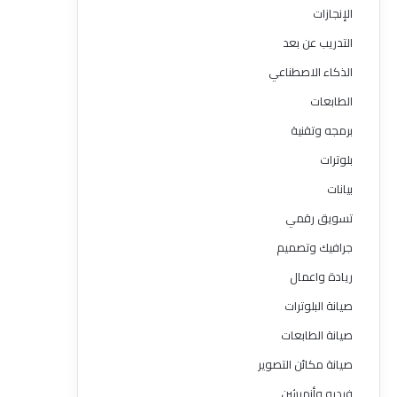
الإنجازات
التدريب عن بعد
الذكاء الاصطناعي
الطابعات
برمجه وتقنية
بلوترات
بيانات
تسويق رقمي
جرافيك وتصميم
ريادة واعمال
صيانة البلوترات
صيانة الطابعات
صيانة مكائن التصوير
فيديو وأنميشن