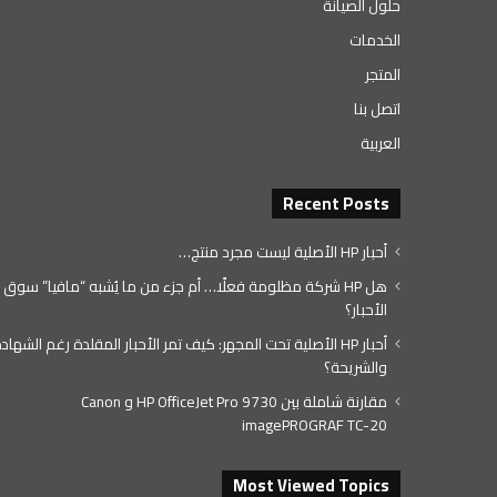
حلول الصيانة
الخدمات
المتجر
اتصل بنا
العربية
Recent Posts
أحبار HP الأصلية ليست مجرد منتج…
هل HP شركة مظلومة فعلًا… أم جزء من ما يُشبه “مافيا” سوق
الأحبار؟
أحبار HP الأصلية تحت المجهر: كيف تمر الأحبار المقلدة رغم الشهاد
والشريحة؟
مقارنة شاملة بين HP OfficeJet Pro 9730 و Canon
imagePROGRAF TC-20
Most Viewed Topics