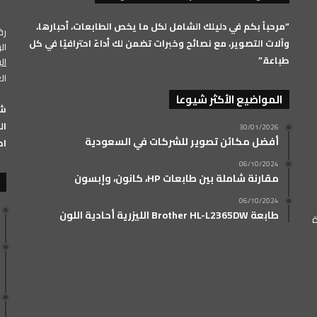
RSS
“مرحباً بكم في دليلك الشامل لكل ما يخص الطابعات، أحبارها،
رقم 
وآلات التصوير، مع نصائح وخبرات تضمن لك أداءً احترافيًا في كل
الرق
طباعة.”
ال
ال
المواضيع الأكثر شيوعا
الفرعي: 33
30/01/2026
أفضل مكائن تصوير للشركات في السعودية
اض
06/10/2024
مقارنة شاملة بين طابعات HP، كانون، وإبسون
06/10/2024
طابعة Brother HL-L2365DW الليزرية أحادية اللون
ة