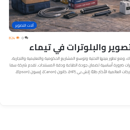
آلات التصوير
824
0
تصوير والبلوترات في تيماء
 ومع تطور بنيتها التحتية وتوسع المشاريع الحكومية والتعليمية والتجارية،
لبلوترات ضرورة أساسية لضمان جودة الطباعة ودقة المستندات. تقدم شركة سفا
السعودية للتجارة كافة الحلول في عالم الأحبار، حيث نوفر الماركات العالمية الأكثر طلبًا: إتش بي (HP)، كانون (Canon)، إبسون (Epson)،