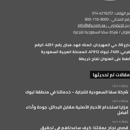
الهاتف: 4216257 014
م المجاني : 8000-116-800
بريد الإلكتروني :
info@sfa.com.sa
عنوان / شركة سفا السعودية للتجارة
شارع 50، حي المهرجان، الملك فهد، مبنى رقم: 4251، الرقم
74، تبوك 47912، المملكة العربية السعودية
غط على العنوان لفتح خريطة
مقالات تم تحديثها
13/11/2024
شركة سفا السعودية للتجارة – خدماتنا في منطقة تبوك
13/11/2024
مزايا استخدام الأحبار الأصلية مقابل البدائل: جودة وأداء
أفضل
14/11/2024
قصص نجاح عملائنا: كيف ساعدناهم في تحقيق