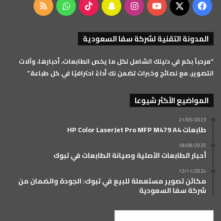
‫X
فيسبوك
‫YouTube
انستقرام
سناب
‫TikTok
واتساب
ملخص
تشات
الموقع
المدونة التقنية لشركة سفا السعودية
RSS
“مرحباً بكم في دليلك الشامل لكل ما يخص الطابعات، أحبارها، وآلات
التصوير، مع نصائح وخبرات تضمن لك أداءً احترافيًا في كل طباعة.”
المواضيع الأكثر شيوعا
21/05/2023
طابعات HP Color LaserJet Pro MFP M479 A4
18/08/2025
أحبار الطابعات الأصلية وصيانة الطابعات في تبوك
12/11/2024
مكائن تصوير مستعملة للبيع في تبوك: الجودة والضمان من
شركة سفا السعودية
العربية