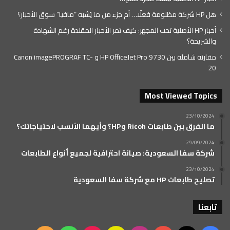
هل HP شركة مظلومة فعلًا… أم جزء من ما يُشبه “مافيا” سوق الأحبار؟
أحبار HP الأصلية تحت المجهر: كيف تمر الأحبار المقلدة رغم الشهادة
والشريحة؟
مقارنة شاملة بين HP OfficeJet Pro 9730 و Canon imagePROGRAF TC-
20
Most Viewed Topics
23/10/2024
ما الفرق بين طابعات Ricoh وHP؟ وأيهما الأنسب لاحتياجاتك؟
29/09/2024
شركة سفا السعودية: صيانة احترافية لجميع أنواع الطابعات
23/10/2024
تصليح طابعات HP مع شركة سفا السعودية
تابعنا