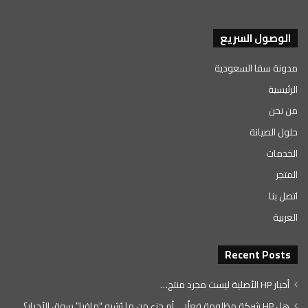
الوصول السريع
مدونة سفا السعودية
الرئيسية
من نحن
حلول الصيانة
الخدمات
المتجر
اتصل بنا
العربية
Recent Posts
أحبار HP الأصلية ليست مجرد منتج…
هل HP شركة مظلومة فعلًا… أم جزء من ما يُشبه “مافيا” سوق الأحبار؟