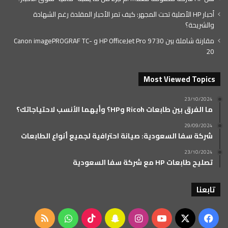
أحبار HP الأصلية تحت المجهر: كيف تمر الأحبار المقلدة رغم الشهادة
والشريحة؟
مقارنة شاملة بين HP OfficeJet Pro 9730 و Canon imagePROGRAF TC-
20
Most Viewed Topics
23/10/2024
ما الفرق بين طابعات Ricoh وHP؟ وأيهما الأنسب لاحتياجاتك؟
29/09/2024
شركة سفا السعودية: صيانة احترافية لجميع أنواع الطابعات
23/10/2024
تصليح طابعات HP مع شركة سفا السعودية
تابعنا
‫X
فيسبوك
‫YouTube
انستقرام
سناب
‫TikTok
واتساب
ملخص