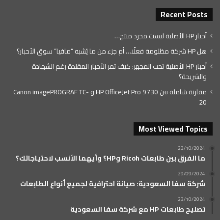
Recent Posts
أحبار HP الأصلية ليست مجرد منتج…
هل HP شركة مظلومة فعلًا… أم جزء من ما يُشبه “مافيا” سوق الأحبار؟
أحبار HP الأصلية تحت المجهر: كيف تمر الأحبار المقلدة رغم الشهادة
والشريحة؟
مقارنة شاملة بين HP OfficeJet Pro 9730 و Canon imagePROGRAF TC-
20
Most Viewed Topics
23/10/2024
ما الفرق بين طابعات Ricoh وHP؟ وأيهما الأنسب لاحتياجاتك؟
29/09/2024
شركة سفا السعودية: صيانة احترافية لجميع أنواع الطابعات
23/10/2024
تصليح طابعات HP مع شركة سفا السعودية