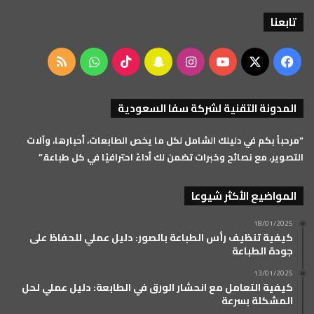
تابعنا
‫X
فيسبوك
‫YouTube
انستقرام
سناب
‫TikTok
واتساب
ملخص
تشات
الموقع
المدونة التقنية لشركة سفا السعودية
RSS
“مرحباً بكم في دليلك الشامل لكل ما يخص الطابعات، أحبارها، وآلات
التصوير، مع نصائح وخبرات تضمن لك أداءً احترافيًا في كل طباعة.”
المواضيع الأكثر شيوعا
18/01/2025
كيفية تنظيف رأس الطباعة بالصور: دليل عملي للحفاظ على
جودة الطباعة
13/01/2025
كيفية التعامل مع انحشار الورق في الطابعة: دليل عملي لحل
المشكلة بسرعة