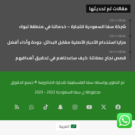
مقالات تم تحديثها
13/11/2024
شركة سفا السعودية للتجارة – خدماتنا في منطقة تبوك
13/11/2024
مزايا استخدام الأحبار الأصلية مقابل البدائل: جودة وأداء أفضل
14/11/2024
قصص نجاح عملائنا: كيف ساعدناهم في تحقيق أهدافهم
تم التطوير بواسطه سفا الفلسطينية للتجارة الالكترونية © جميع الحقوق
محفوظة ل سفا السعودية 2022 - 2023
‫X
فيسبوك
‫YouTube
انستقرام
سناب
‫TikTok
واتساب
ملخص
تشات
الموقع
العربية