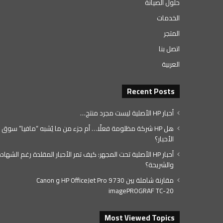
حلول الصيانة
الخدمات
المتجر
اتصل بنا
العربية
Recent Posts
أحبار HP الأصلية ليست مجرد منتج…
هل HP شركة مظلومة فعلًا… أم جزء من ما يُشبه “مافيا” سوق
الأحبار؟
أحبار HP الأصلية تحت المجهر: كيف تمر الأحبار المقلدة رغم الشهاد
والشريحة؟
مقارنة شاملة بين HP OfficeJet Pro 9730 و Canon
imagePROGRAF TC-20
Most Viewed Topics