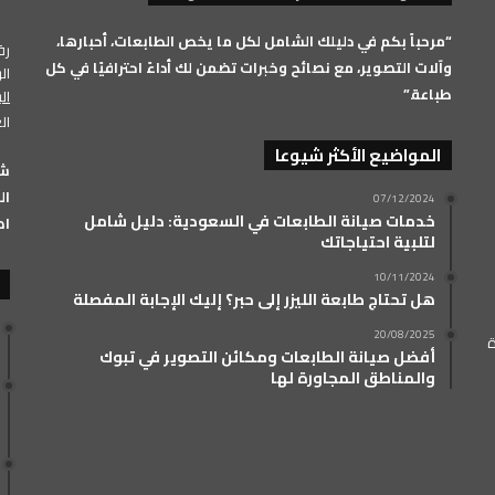
RSS
“مرحباً بكم في دليلك الشامل لكل ما يخص الطابعات، أحبارها،
رقم 
وآلات التصوير، مع نصائح وخبرات تضمن لك أداءً احترافيًا في كل
الرق
طباعة.”
ال
ال
المواضيع الأكثر شيوعا
الفرعي: 33
07/12/2024
خدمات صيانة الطابعات في السعودية: دليل شامل
اض
لتلبية احتياجاتك
10/11/2024
هل تحتاج طابعة الليزر إلى حبر؟ إليك الإجابة المفصلة
20/08/2025
ة
أفضل صيانة الطابعات ومكائن التصوير في تبوك
والمناطق المجاورة لها