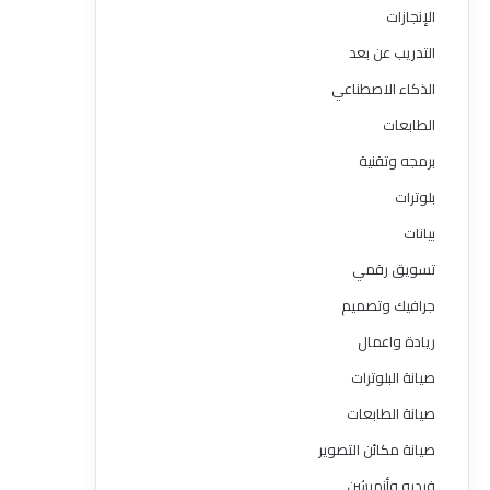
الإنجازات
التدريب عن بعد
الذكاء الاصطناعي
الطابعات
برمجه وتقنية
بلوترات
بيانات
تسويق رقمي
جرافيك وتصميم
ريادة واعمال
صيانة البلوترات
صيانة الطابعات
صيانة مكائن التصوير
فيديو وأنميشن