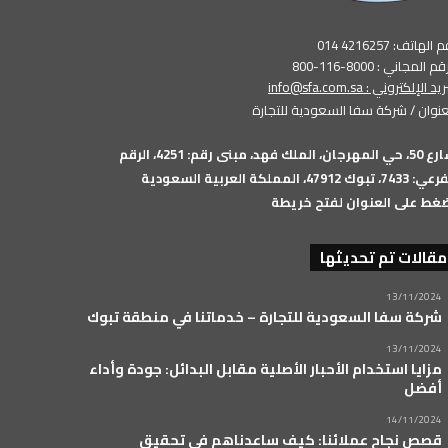
الهاتف: 4216257 014
م المجاني : 8000-116-800
بريد الإلكتروني :
info@sfa.com.sa
عنوان / شركة سفا السعودية للتجارة
شارع 50، حي المهرجان، الملك فهد، مبنى رقم: 4251، الرقم
74، تبوك 47912، المملكة العربية السعودية
غط على العنوان لفتح خريطة
مقالات تم تحديثها
13/11/2024
شركة سفا السعودية للتجارة – خدماتنا في منطقة تبوك
13/11/2024
مزايا استخدام الأحبار الأصلية مقابل البدائل: جودة وأداء
أفضل
14/11/2024
قصص نجاح عملائنا: كيف ساعدناهم في تحقيق