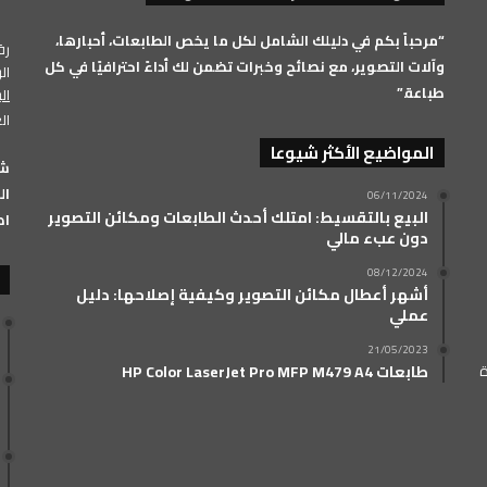
RSS
“مرحباً بكم في دليلك الشامل لكل ما يخص الطابعات، أحبارها،
رقم 
وآلات التصوير، مع نصائح وخبرات تضمن لك أداءً احترافيًا في كل
الرق
طباعة.”
ال
ال
المواضيع الأكثر شيوعا
الفرعي: 33
06/11/2024
البيع بالتقسيط: امتلك أحدث الطابعات ومكائن التصوير
اض
دون عبء مالي
08/12/2024
أشهر أعطال مكائن التصوير وكيفية إصلاحها: دليل
عملي
21/05/2023
ة
طابعات HP Color LaserJet Pro MFP M479 A4