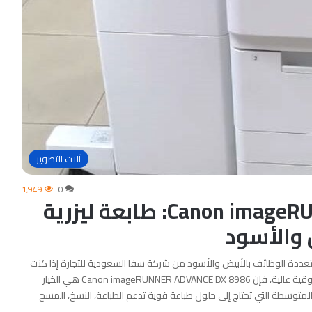
آلات التصوير
1٬949
0
Canon imageRUNNER ADVANCE DX 8986: طابعة ليزرية
 والأسود
Canon imageR: طابعة ليزرية متعددة الوظائف بالأبيض والأسود من شركة سفا السعودية للتجارة إذا كنت
تبحث عن طابعة ليزرية متعددة الوظائف توفر أداءً قويًا وموثوقية عالية، فإن Canon imageRUNNER ADVANCE DX 8986 هي الخيار
متوسطة التي تحتاج إلى حلول طباعة قوية تدعم الطباعة، النسخ، المسح