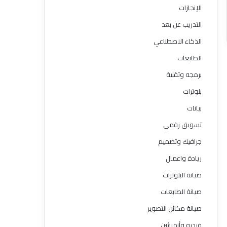
الإنجازات
التدريب عن بعد
الذكاء الاصطناعي
الطابعات
برمجه وتقنية
بلوترات
بيانات
تسويق رقمي
جرافيك وتصميم
ريادة واعمال
صيانة البلوترات
صيانة الطابعات
صيانة مكائن التصوير
فيديو وأنميشن