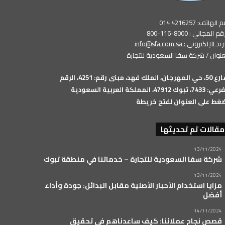
الهاتف: 4216257 014
م المجاني : 8000-116-800
بريد الإلكتروني :
info@sfa.com.sa
عنوان / شركة سفا السعودية للتجارة
شارع 50، حي المهرجان، الملك فهد، مبنى رقم: 4251، الرقم
74، تبوك 47912، المملكة العربية السعودية
غط على العنوان لفتح خريطة
مقالات تم تحديثها
13/11/2024
شركة سفا السعودية للتجارة – خدماتنا في منطقة تبوك
13/11/2024
مزايا استخدام الأحبار الأصلية مقابل البدائل: جودة وأداء
أفضل
14/11/2024
قصص نجاح عملائنا: كيف ساعدناهم في تحقيق