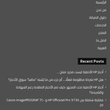
الرئيسية
من نحن
حلول الصيانة
الخدمات
المتجر
اتصل بنا
العربية
Recent Posts
أحبار HP الأصلية ليست مجرد منتج…
هل HP شركة مظلومة فعلًا… أم جزء من ما يُشبه “مافيا” سوق الأحبار؟
أحبار HP الأصلية تحت المجهر: كيف تمر الأحبار المقلدة رغم الشهادة
والشريحة؟
مقارنة شاملة بين HP OfficeJet Pro 9730 و Canon imagePROGRAF TC-
20