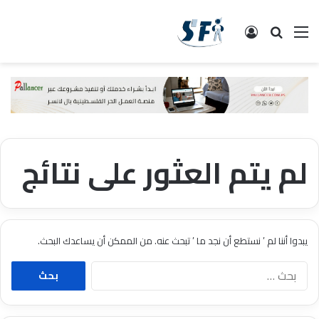
القائمة
البحث
تسجيل الدخول
لم يتم العثور على نتائج
يبدوا أننا لم ’ نستطع أن نجد ما ’ تبحث عنه. من الممكن أن يساعدك البحث.
ا
ل
ب
ح