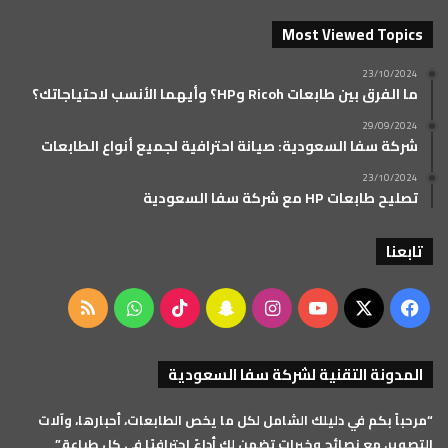
Most Viewed Topics
23/10/2024
ما الفرق بين طابعات Ricoh وHP؟ وأيهما الأنسب لاحتياجاتك؟
29/09/2024
شركة سفا السعودية: صيانة احترافية لجميع أنواع الطابعات
23/10/2024
تصليح طابعات HP مع شركة سفا السعودية
تابعنا
‫X
فيسبوك
‫YouTube
انستقرام
سناب
‫TikTok
واتساب
ملخص
تشات
الموقع
المدونة التقنية لشركة سفا السعودية
RSS
“مرحباً بكم في دليلك الشامل لكل ما يخص الطابعات، أحبارها، وآلات
التصوير، مع نصائح وخبرات تضمن لك أداءً احترافيًا في كل طباعة.”