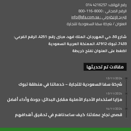
رقم الهاتف: 4216257 014
الرقم المجاني : 8000-116-800
البريد الإلكتروني :
info@sfa.com.sa
العنوان / شركة سفا السعودية للتجارة
شارع 50، حي المهرجان، الملك فهد، مبنى رقم: 4251، الرقم الفرعي:
7433، تبوك 47912، المملكة العربية السعودية
اضغط على العنوان لفتح خريطة
مقالات تم تحديثها
13/11/2024
شركة سفا السعودية للتجارة – خدماتنا في منطقة تبوك
13/11/2024
مزايا استخدام الأحبار الأصلية مقابل البدائل: جودة وأداء أفضل
14/11/2024
قصص نجاح عملائنا: كيف ساعدناهم في تحقيق أهدافهم