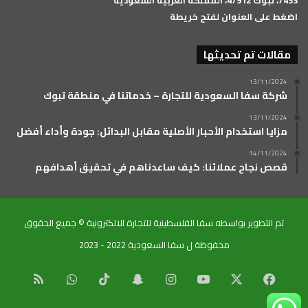
اضغط على العنوان لفتح خريطة
مقالات تم تحديثها
13/11/2024
شركة سفا السعودية للتجارة – خدماتنا في منطقة تبوك
13/11/2024
مزايا استخدام الأحبار الأصلية مقابل البدائل: جودة وأداء أفضل
14/11/2024
قصص نجاح عملائنا: كيف ساعدناهم في تحقيق أهدافهم
تم التطوير بواسطه سفا الفلسطينية للتجارة الالكترونية © جميع الحقوق
محفوظة ل سفا السعودية 2022 - 2023
‫X
فيسبوك
‫YouTube
انستقرام
سناب
‫TikTok
واتساب
ملخص