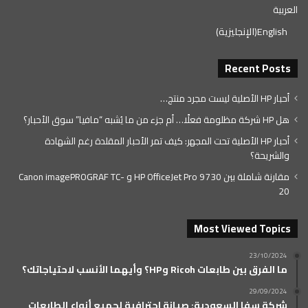
العربية
English
(
الإنجليزية
)
Recent Posts
أحبار HP الأصلية ليست مجرد منتج…
هل HP شركة مظلومة فعلًا… أم جزء من ما يُشبه “مافيا” سوق الأحبار؟
أحبار HP الأصلية تحت المجهر: كيف تمر الأحبار المقلدة رغم الشهادة
والشريحة؟
مقارنة شاملة بين HP OfficeJet Pro 9730 و Canon imagePROGRAF TC-
20
Most Viewed Topics
23/10/2024
ما الفرق بين طابعات Ricoh وHP؟ وأيهما الأنسب لاحتياجاتك؟
29/09/2024
شركة سفا السعودية: صيانة احترافية لجميع أنواع الطابعات