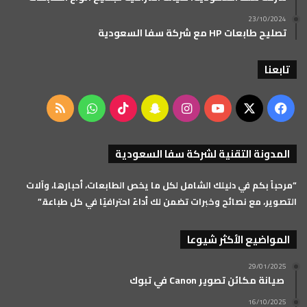
23/10/2024
تصليح طابعات HP مع شركة سفا السعودية
تابعنا
‫X
فيسبوك
‫YouTube
انستقرام
سناب
‫TikTok
واتساب
ملخص
تشات
الموقع
المدونة التقنية لشركة سفا السعودية
RSS
“مرحباً بكم في دليلك الشامل لكل ما يخص الطابعات، أحبارها، وآلات
التصوير، مع نصائح وخبرات تضمن لك أداءً احترافيًا في كل طباعة.”
المواضيع الأكثر شيوعا
29/01/2025
صيانة مكائن تصوير Canon في تبوك
16/10/2025