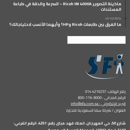
ماكينة التصوير Ricoh IM 4000A – السرعة والدقة في طباعة
المستندات
23/10/2024
ما الفرق بين طابعات Ricoh وHP؟ وأيهما الأنسب لاحتياجاتك؟
العربية
رقم الهاتف: 4216257 014
الرقم المجاني : 8000-116-800
البريد الإلكتروني :
info@sfa.com.sa
العنوان / شركة سفا السعودية للتجارة
شارع 50، حي المهرجان، الملك فهد، مبنى رقم: 4251، الرقم الفرعي:
7433، تبوك 47912، المملكة العربية السعودية