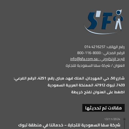
رقم الهاتف: 4216257 014
الرقم المجاني : 8000-116-800
البريد الإلكتروني :
info@sfa.com.sa
العنوان / شركة سفا السعودية للتجارة
شارع 50، حي المهرجان، الملك فهد، مبنى رقم: 4251، الرقم الفرعي:
7433، تبوك 47912، المملكة العربية السعودية
اضغط على العنوان لفتح خريطة
مقالات تم تحديثها
13/11/2024
شركة سفا السعودية للتجارة – خدماتنا في منطقة تبوك