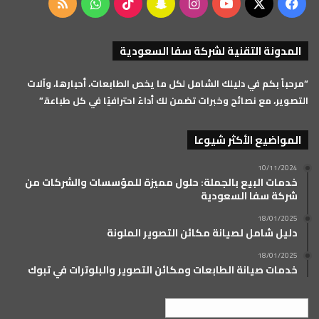
‫X
فيسبوك
‫YouTube
انستقرام
سناب
‫TikTok
واتساب
ملخص
تشات
الموقع
المدونة التقنية لشركة سفا السعودية
RSS
“مرحباً بكم في دليلك الشامل لكل ما يخص الطابعات، أحبارها، وآلات
التصوير، مع نصائح وخبرات تضمن لك أداءً احترافيًا في كل طباعة.”
المواضيع الأكثر شيوعا
10/11/2024
خدمات البيع بالجملة: حلول مميزة للمؤسسات والشركات من
شركة سفا السعودية
18/01/2025
دليل شامل لصيانة مكائن التصوير الملونة
18/01/2025
خدمات صيانة الطابعات ومكائن التصوير والبلوترات في تبوك
العربية