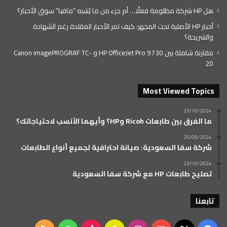
هل HP شركة مظلومة فعلًا… أم جزء من ما يُشبه “مافيا” سوق الأحبار؟
أحبار HP الأصلية تحت المجهر: كيف تمر الأحبار المقلدة رغم الشهادة
والشريحة؟
مقارنة شاملة بين HP OfficeJet Pro 9730 و Canon imagePROGRAF TC-
20
Most Viewed Topics
23/10/2024
ما الفرق بين طابعات Ricoh وHP؟ وأيهما الأنسب لاحتياجاتك؟
29/09/2024
شركة سفا السعودية: صيانة احترافية لجميع أنواع الطابعات
23/10/2024
تصليح طابعات HP مع شركة سفا السعودية
تابعنا