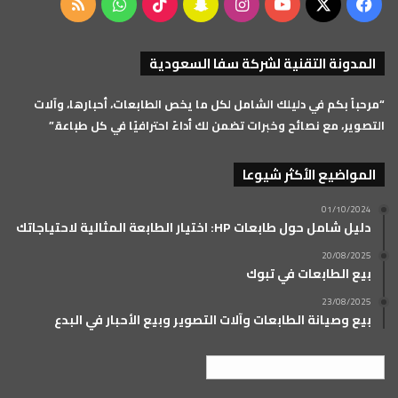
‫X
فيسبوك
‫YouTube
انستقرام
سناب
‫TikTok
واتساب
ملخص
تشات
الموقع
المدونة التقنية لشركة سفا السعودية
RSS
“مرحباً بكم في دليلك الشامل لكل ما يخص الطابعات، أحبارها، وآلات
التصوير، مع نصائح وخبرات تضمن لك أداءً احترافيًا في كل طباعة.”
المواضيع الأكثر شيوعا
01/10/2024
دليل شامل حول طابعات HP: اختيار الطابعة المثالية لاحتياجاتك
20/08/2025
بيع الطابعات في تبوك
23/08/2025
بيع وصيانة الطابعات وآلات التصوير وبيع الأحبار في البدع
العربية