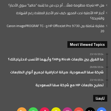
هل HP شركة مظلومة فعلًا… أم جزء من ما يُشبه “مافيا” سوق الأحبار؟
أحبار HP الأصلية تحت المجهر: كيف تمر الأحبار المقلدة رغم الشهادة
والشريحة؟
مقارنة شاملة بين HP OfficeJet Pro 9730 و Canon imagePROGRAF TC-
20
Most Viewed Topics
23/10/2024
ما الفرق بين طابعات Ricoh وHP؟ وأيهما الأنسب لاحتياجاتك؟
29/09/2024
شركة سفا السعودية: صيانة احترافية لجميع أنواع الطابعات
23/10/2024
تصليح طابعات HP مع شركة سفا السعودية
تابعنا