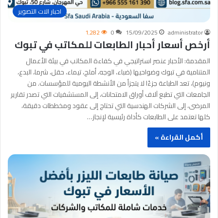
احبار الات التصوير
1٬282
0
15/09/2025
administrator
أرخص أسعار أحبار الطابعات للمكاتب في تبوك
المقدمة: الأحبار عنصر استراتيجي في كفاءة المكاتب في بيئة الأعمال
المتنامية في تبوك وضواحيها (ضباء، الوجه، أملج، تيماء، حقل، شرما، البدع،
ونيوم)، تعد الطباعة جزءًا لا يتجزأ من الأنشطة اليومية للمؤسسات. من
الجامعات التي تطبع آلاف أوراق الامتحانات، إلى المستشفيات التي تصدر تقارير
المرضى، إلى الشركات الهندسية التي تحتاج إلى عقود ومخططات دقيقة،
كلها تعتمد على الطابعات كأداة رئيسية لإنجاز…
أكمل القراءة »