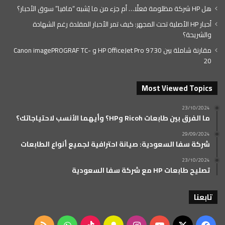
هل HP شركة مظلومة فعلًا… أم جزء من ما يُشبه “مافيا” سوق الأحبار؟
أحبار HP الأصلية تحت المجهر: كيف تمر الأحبار المقلدة رغم الشهادة
والشريحة؟
مقارنة شاملة بين HP OfficeJet Pro 9730 و Canon imagePROGRAF TC-
20
Most Viewed Topics
23/10/2024
ما الفرق بين طابعات Ricoh وHP؟ وأيهما الأنسب لاحتياجاتك؟
29/09/2024
شركة سفا السعودية: صيانة احترافية لجميع أنواع الطابعات
23/10/2024
تصليح طابعات HP مع شركة سفا السعودية
تابعنا