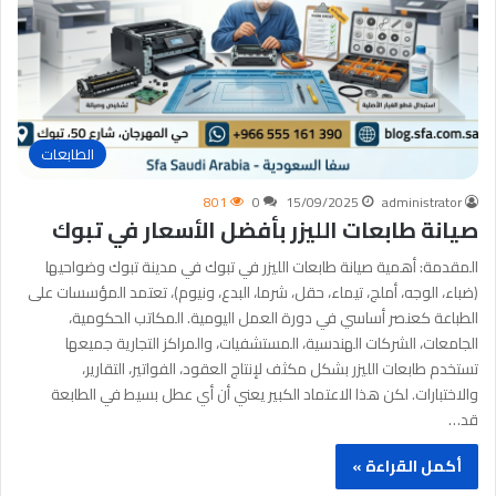
الطابعات
801
0
15/09/2025
administrator
صيانة طابعات الليزر بأفضل الأسعار في تبوك
المقدمة: أهمية صيانة طابعات الليزر في تبوك في مدينة تبوك وضواحيها
(ضباء، الوجه، أملج، تيماء، حقل، شرما، البدع، ونيوم)، تعتمد المؤسسات على
الطباعة كعنصر أساسي في دورة العمل اليومية. المكاتب الحكومية،
الجامعات، الشركات الهندسية، المستشفيات، والمراكز التجارية جميعها
تستخدم طابعات الليزر بشكل مكثف لإنتاج العقود، الفواتير، التقارير،
والاختبارات. لكن هذا الاعتماد الكبير يعني أن أي عطل بسيط في الطابعة
قد…
أكمل القراءة »