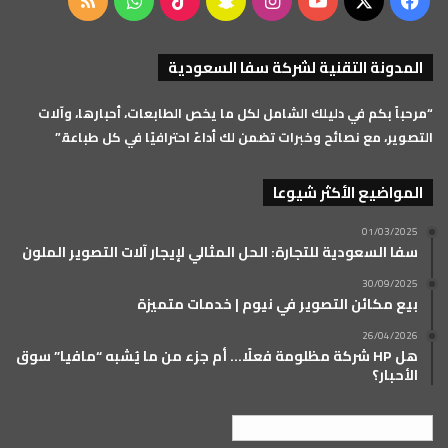
‫X
فيسبوك
‫YouTube
انستقرام
سناب
‫TikTok
واتساب
ملخص
تشات
الموقع
المدونة التقنية لشركة سفا السعودية
RSS
“مرحباً بكم في دليلك الشامل لكل ما يخص الطابعات، أحبارها، وآلات
التصوير، مع نصائح وخبرات تضمن لك أداءً احترافيًا في كل طباعة.”
المواضيع الأكثر شيوعا
01/03/2025
سفا السعودية للتجارة: الحل المثالي لإيجار آلات التصوير الملون
30/09/2025
بيع مكائن التصوير في نيوم | خدمات متميزة
26/04/2026
هل HP شركة مظلومة فعلًا… أم جزء من ما يُشبه “مافيا” سوق
الأحبار؟
العربية