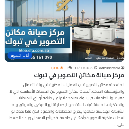
آلات التصوير
1٬096
0
17/09/2025
administrator
مركز صيانة مكائن التصوير في تبوك
المقدمة: مكائن التصوير قلب العمليات المكتبية في بيئة الأعمال
والمؤسسات الحديثة، أصبحت مكائن التصوير من المعدات الأساسية التي لا
غنى عنها. الجامعات في تبوك تعتمد عليها في طباعة أوراق الامتحانات
والمذكرات، المستشفيات تستخدمها لإصدار تقارير المرضى والفواتير، بينما
الشركات الهندسية تحتاجها لإخراج المخططات والعقود. لكن ماذا يحدث لو
تعطلت ماكينة التصوير فجأة؟ في جامعة: قد يتأخر الامتحان ويزداد الضغط
على…