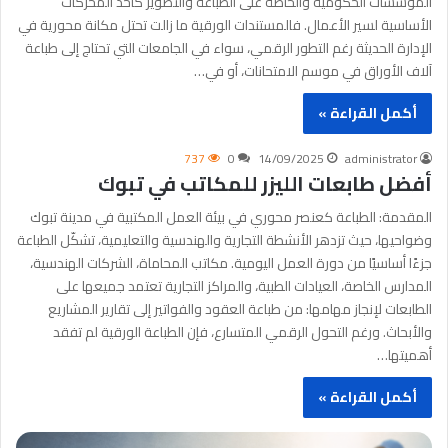
المؤسسات الحكومية والخاصة على الطباعة والتصوير كأحد المحركات
الأساسية لسير الأعمال. فالمستندات الورقية ما زالت تحتل مكانة محورية في
الإدارة الحديثة رغم التطور الرقمي، سواء في الجامعات التي تحتاج إلى طباعة
آلاف الأوراق في موسم الامتحانات، أو في…
أكمل القراءة »
737
0
14/09/2025
administrator
أفضل طابعات الليزر للمكاتب في تبوك
المقدمة: الطباعة كعنصر محوري في بيئة العمل المكتبية في مدينة تبوك
وضواحيها، حيث تزدهر الأنشطة التجارية والهندسية والتعليمية، تشكّل الطباعة
جزءًا أساسيًا من دورة العمل اليومية. مكاتب المحاماة، الشركات الهندسية،
المدارس الخاصة، العيادات الطبية، والمراكز التجارية تعتمد جميعها على
الطابعات لإنجاز مهامها: من طباعة العقود والفواتير إلى تقارير المشاريع
والأبحاث. ورغم التحول الرقمي المتسارع، فإن الطباعة الورقية لم تفقد
أهميتها…
أكمل القراءة »