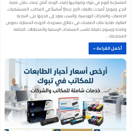
المتسارعة اليوم في تبوك وضواحيها (ضباء، الوجه، أملج، تيماء، حقل، شرما،
البدع، ونيوم)، أصبحت طابعات الليزر عنصرًا أساسيًا في المكاتب، المستشفيات،
الجامعات، والشركات الهندسية. والسبب يعود إلى قدرتها على: السرعة
العالية: طباعة مئات الصفحات في دقائق معدودة. الجودة الممتازة: نصوص
واضحة ورسوم دقيقة تناسب المستندات الرسمية والمخططات. التكلفة
المنخفضة…
أكمل القراءة »