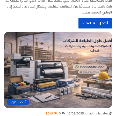
تبوك وضواحيها (ضباء، الوجه، أملج، تيماء، حقل، شرما، البدع، نيوم) فهناك بندٌ
ثابت يلتهم جزءًا ملحوظًا من الميزانية: الطباعة. الإشكال ليس في الحاجة إلى
الوثائق الورقية بحد…
أكمل القراءة »
آلات التصوير
1٬549
0
13/09/2025
administrator