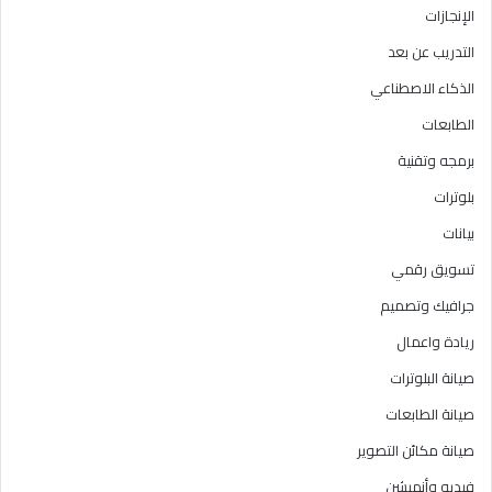
الإنجازات
التدريب عن بعد
الذكاء الاصطناعي
الطابعات
برمجه وتقنية
بلوترات
بيانات
تسويق رقمي
جرافيك وتصميم
ريادة واعمال
صيانة البلوترات
صيانة الطابعات
صيانة مكائن التصوير
فيديو وأنميشن