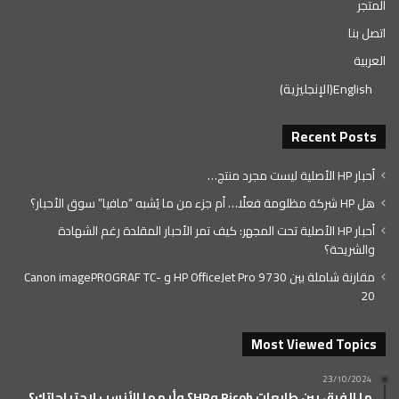
المتجر
اتصل بنا
العربية
English
(
الإنجليزية
)
Recent Posts
أحبار HP الأصلية ليست مجرد منتج…
هل HP شركة مظلومة فعلًا… أم جزء من ما يُشبه “مافيا” سوق الأحبار؟
أحبار HP الأصلية تحت المجهر: كيف تمر الأحبار المقلدة رغم الشهادة
والشريحة؟
مقارنة شاملة بين HP OfficeJet Pro 9730 و Canon imagePROGRAF TC-
20
Most Viewed Topics
23/10/2024
ما الفرق بين طابعات Ricoh وHP؟ وأيهما الأنسب لاحتياجاتك؟