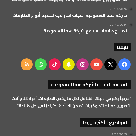
29/09/2024
شركة سفا السعودية: صيانة احترافية لجميع أنواع الطابعات
23/10/2024
تصليح طابعات HP مع شركة سفا السعودية
تابعنا
‫X
فيسبوك
‫YouTube
انستقرام
سناب
‫TikTok
واتساب
ملخص
تشات
الموقع
المدونة التقنية لشركة سفا السعودية
RSS
“مرحباً بكم في دليلك الشامل لكل ما يخص الطابعات، أحبارها، وآلات
التصوير، مع نصائح وخبرات تضمن لك أداءً احترافيًا في كل طباعة.”
المواضيع الأكثر شيوعا
17/08/2025