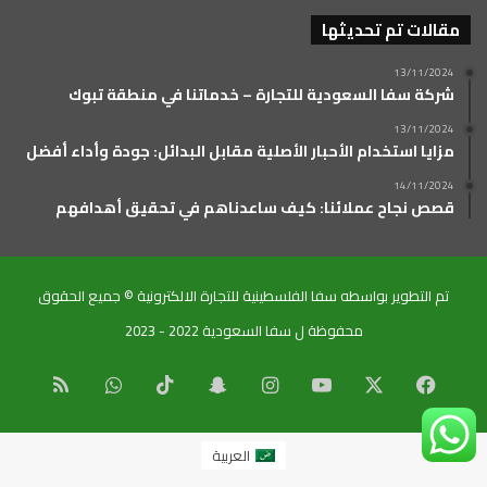
مقالات تم تحديثها
13/11/2024
شركة سفا السعودية للتجارة – خدماتنا في منطقة تبوك
13/11/2024
مزايا استخدام الأحبار الأصلية مقابل البدائل: جودة وأداء أفضل
14/11/2024
قصص نجاح عملائنا: كيف ساعدناهم في تحقيق أهدافهم
تم التطوير بواسطه سفا الفلسطينية للتجارة الالكترونية © جميع الحقوق
محفوظة ل سفا السعودية 2022 - 2023
‫X
فيسبوك
‫YouTube
انستقرام
سناب
‫TikTok
واتساب
ملخص
تشات
الموقع
العربية