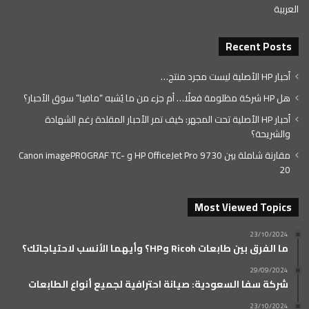
العربية
Recent Posts
أحبار HP الأصلية ليست مجرد منتج…
هل HP شركة مظلومة فعلًا… أم جزء من ما يُشبه “مافيا” سوق الأحبار؟
أحبار HP الأصلية تحت المجهر: كيف تمر الأحبار المقلدة رغم الشهادة
والشريحة؟
مقارنة شاملة بين HP OfficeJet Pro 9730 و Canon imagePROGRAF TC-
20
Most Viewed Topics
23/10/2024
ما الفرق بين طابعات Ricoh وHP؟ وأيهما الأنسب لاحتياجاتك؟
29/09/2024
شركة سفا السعودية: صيانة احترافية لجميع أنواع الطابعات
23/10/2024