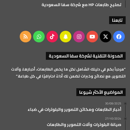
تصليح طابعات HP مع شركة سفا السعودية
تابعنا
‫X
فيسبوك
‫YouTube
انستقرام
سناب
‫TikTok
واتساب
ملخص
تشات
الموقع
المدونة التقنية لشركة سفا السعودية
RSS
“مرحباً بكم في دليلك الشامل لكل ما يخص الطابعات، أحبارها، وآلات
التصوير، مع نصائح وخبرات تضمن لك أداءً احترافيًا في كل طباعة.”
المواضيع الأكثر شيوعا
30/08/2025
أحبار الطابعات ومكائن التصوير والبلوترات في ضباء
27/10/2024
صيانة البلوترات وآلات التصوير والطابعات