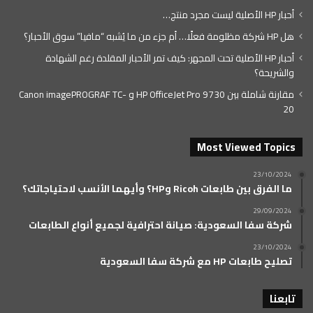
أحبار HP الأصلية ليست مجرد منتج…
هل HP شركة مظلومة فعلًا… أم جزء من ما يُشبه “مافيا” سوق الأحبار؟
أحبار HP الأصلية تحت المجهر: كيف تمر الأحبار المقلدة رغم الشهادة
والشريحة؟
مقارنة شاملة بين HP OfficeJet Pro 9730 و Canon imagePROGRAF TC-
20
Most Viewed Topics
23/10/2024
ما الفرق بين طابعات Ricoh وHP؟ وأيهما الأنسب لاحتياجاتك؟
29/09/2024
شركة سفا السعودية: صيانة احترافية لجميع أنواع الطابعات
23/10/2024
تصليح طابعات HP مع شركة سفا السعودية
تابعنا