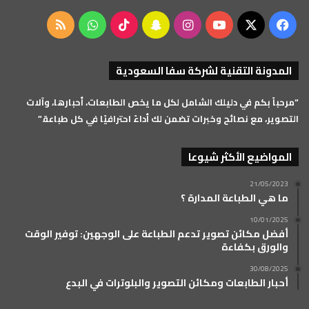
‫X
فيسبوك
‫YouTube
انستقرام
سناب
‫TikTok
واتساب
ملخص
تشات
الموقع
المدونة التقنية لشركة سفا السعودية
RSS
“مرحباً بكم في دليلك الشامل لكل ما يخص الطابعات، أحبارها، وآلات
التصوير، مع نصائح وخبرات تضمن لك أداءً احترافيًا في كل طباعة.”
المواضيع الأكثر شيوعا
21/05/2023
ما هي الطباعة المدارة ؟
10/01/2025
أفضل مكائن تصوير تدعم الطباعة على الوجهين: توفير الوقت
والورق بكفاءة
30/08/2025
أحبار الطابعات ومكائن التصوير والبلوترات في البدع