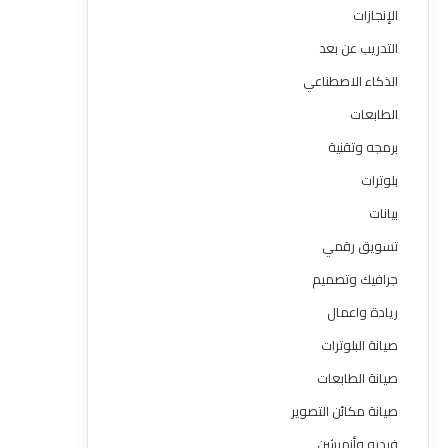
الإنجازات
التدريب عن بعد
الذكاء الاصطناعي
الطابعات
برمجه وتقنية
بلوترات
بيانات
تسويق رقمي
جرافيك وتصميم
ريادة واعمال
صيانة البلوترات
صيانة الطابعات
صيانة مكائن التصوير
فيديو وأنميشن