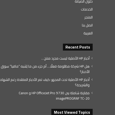
حلول الصيانة
الخدمات
المتجر
اتصل بنا
العربية
Recent Posts
أحبار HP الأصلية ليست مجرد منتج…
هل HP شركة مظلومة فعلًا… أم جزء من ما يُشبه “مافيا” سوق
الأحبار؟
أحبار HP الأصلية تحت المجهر: كيف تمر الأحبار المقلدة رغم الشهاد
والشريحة؟
مقارنة شاملة بين HP OfficeJet Pro 9730 و Canon
imagePROGRAF TC-20
Most Viewed Topics