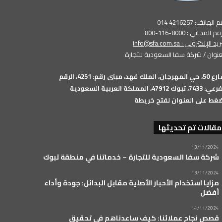
الهاتف: 4216257 014
م المجاني : 8000-116-800
بريد الإلكتروني :
info@sfa.com.sa
عنوان / شركة سفا السعودية للتجارة
شارع 50، حي المهرجان، الملك فهد، مبنى رقم: 4251، الرقم
74، تبوك 47912، المملكة العربية السعودية
غط على العنوان لفتح خريطة
مقالات تم تحديثها
13/11/2024
شركة سفا السعودية للتجارة – خدماتنا في منطقة تبوك
13/11/2024
مزايا استخدام الأحبار الأصلية مقابل البدائل: جودة وأداء
أفضل
14/11/2024
قصص نجاح عملائنا: كيف ساعدناهم في تحقيق