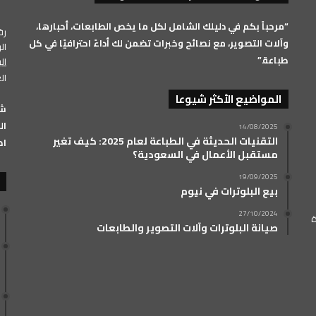
RSS
“مرحباً بكم في دليلك الشامل لكل ما يخص الطابعات، أحبارها،
رقم 
وآلات التصوير، مع نصائح وخبرات تضمن لك أداءً احترافيًا في كل
الرق
طباعة.”
ال
ال
المواضيع الأكثر شيوعا
الفرعي: 33
14/08/2025
التقنيات الحديثة في الطباعة لعام 2025: كيف تغير
اض
مستقبل الأعمال في السعودية؟
19/09/2025
بيع البلوترات في نيوم
27/10/2024
ة
صيانة البلوترات وآلات التصوير والطابعات