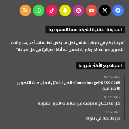
‫X
فيسبوك
‫YouTube
انستقرام
سناب
‫TikTok
واتساب
ملخص
تشات
الموقع
المدونة التقنية لشركة سفا السعودية
RSS
“مرحباً بكم في دليلك الشامل لكل ما يخص الطابعات، أحبارها، وآلات
التصوير، مع نصائح وخبرات تضمن لك أداءً احترافيًا في كل طباعة.”
المواضيع الأكثر شيوعا
02/10/2024
Canon imagePRESS C265: الحل الأمثل لاحتياجات التصوير
الاحترافية
01/10/2024
كل ما تحتاج معرفته عن طابعات الليزر الملونة
16/04/2023
حبر طابعة في تبوك