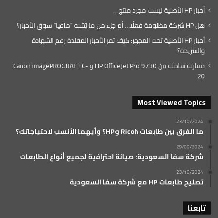
أحبار HP الأصلية ليست مجرد منتج…
هل HP شركة مظلومة فعلًا… أم جزء من ما يُشبه “مافيا” سوق الأحبار؟
أحبار HP الأصلية تحت المجهر: كيف تمر الأحبار المقلدة رغم الشهادة
والشريحة؟
مقارنة شاملة بين HP OfficeJet Pro 9730 و Canon imagePROGRAF TC-
20
Most Viewed Topics
23/10/2024
ما الفرق بين طابعات Ricoh وHP؟ وأيهما الأنسب لاحتياجاتك؟
29/09/2024
شركة سفا السعودية: صيانة احترافية لجميع أنواع الطابعات
23/10/2024
تصليح طابعات HP مع شركة سفا السعودية
تابعنا