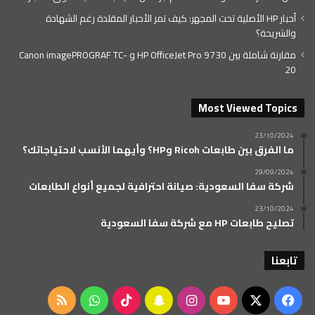
أحبار HP الأصلية تحت المجهر: كيف تمر الأحبار المقلدة رغم الشهادة
والشريحة؟
مقارنة شاملة بين HP OfficeJet Pro 9730 و Canon imagePROGRAF TC-
20
Most Viewed Topics
23/10/2024
ما الفرق بين طابعات Ricoh وHP؟ وأيهما الأنسب لاحتياجاتك؟
29/09/2024
شركة سفا السعودية: صيانة احترافية لجميع أنواع الطابعات
23/10/2024
تصليح طابعات HP مع شركة سفا السعودية
تابعنا
‫X
فيسبوك
‫YouTube
انستقرام
سناب
‫TikTok
واتساب
ملخص