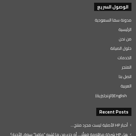
الوصول السريع
مدونة سفا السعودية
الرئيسية
من نحن
حلول الصيانة
الخدمات
المتجر
اتصل بنا
العربية
English
(
الإنجليزية
)
Recent Posts
أحبار HP الأصلية ليست مجرد منتج…
هل HP شركة مظلومة فعلًا… أم جزء من ما يُشبه “مافيا” سوق الأحبار؟