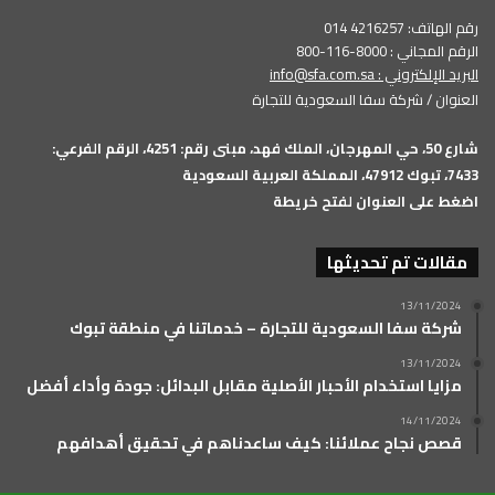
رقم الهاتف: 4216257 014
الرقم المجاني : 8000-116-800
البريد الإلكتروني :
info@sfa.com.sa
العنوان / شركة سفا السعودية للتجارة
شارع 50، حي المهرجان، الملك فهد، مبنى رقم: 4251، الرقم الفرعي:
7433، تبوك 47912، المملكة العربية السعودية
اضغط على العنوان لفتح خريطة
مقالات تم تحديثها
13/11/2024
شركة سفا السعودية للتجارة – خدماتنا في منطقة تبوك
13/11/2024
مزايا استخدام الأحبار الأصلية مقابل البدائل: جودة وأداء أفضل
14/11/2024
قصص نجاح عملائنا: كيف ساعدناهم في تحقيق أهدافهم