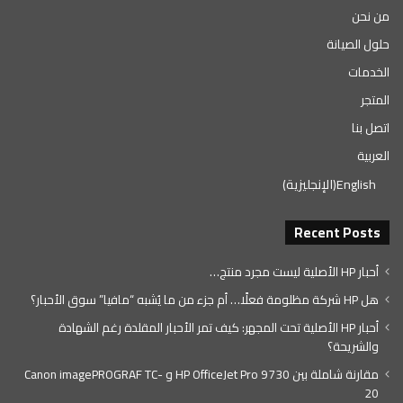
من نحن
حلول الصيانة
الخدمات
المتجر
اتصل بنا
العربية
English
(
الإنجليزية
)
Recent Posts
أحبار HP الأصلية ليست مجرد منتج…
هل HP شركة مظلومة فعلًا… أم جزء من ما يُشبه “مافيا” سوق الأحبار؟
أحبار HP الأصلية تحت المجهر: كيف تمر الأحبار المقلدة رغم الشهادة
والشريحة؟
مقارنة شاملة بين HP OfficeJet Pro 9730 و Canon imagePROGRAF TC-
20