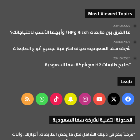
Most Viewed Topics
23/10/2024
ما الفرق بين طابعات Ricoh وHP؟ وأيهما الأنسب لاحتياجاتك؟
29/09/2024
شركة سفا السعودية: صيانة احترافية لجميع أنواع الطابعات
23/10/2024
تصليح طابعات HP مع شركة سفا السعودية
تابعنا
‫X
فيسبوك
‫YouTube
انستقرام
سناب
‫TikTok
واتساب
ملخص
تشات
الموقع
المدونة التقنية لشركة سفا السعودية
RSS
“مرحباً بكم في دليلك الشامل لكل ما يخص الطابعات، أحبارها، وآلات