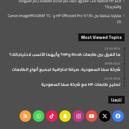
أحبار HP الأصلية تحت المجهر: كيف تمر الأحبار المقلدة رغم الشهادة
والشريحة؟
مقارنة شاملة بين HP OfficeJet Pro 9730 و Canon imagePROGRAF TC-
20
Most Viewed Topics
23/10/2024
ما الفرق بين طابعات Ricoh وHP؟ وأيهما الأنسب لاحتياجاتك؟
29/09/2024
شركة سفا السعودية: صيانة احترافية لجميع أنواع الطابعات
23/10/2024
تصليح طابعات HP مع شركة سفا السعودية
تابعنا
‫X
فيسبوك
‫YouTube
انستقرام
سناب
‫TikTok
واتساب
ملخص
تشات
الموقع