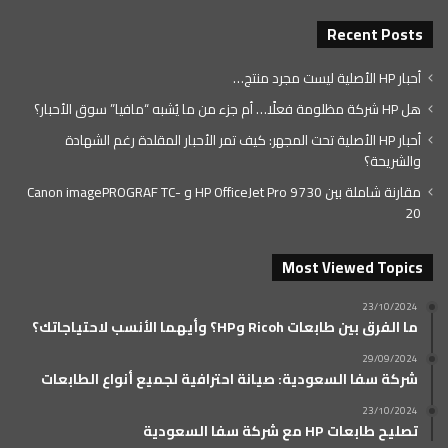
Recent Posts
أحبار HP الأصلية ليست مجرد منتج…
هل HP شركة مظلومة فعلًا… أم جزء من ما يُشبه “مافيا” سوق الأحبار؟
أحبار HP الأصلية تحت المجهر: كيف تمر الأحبار المقلدة رغم الشهادة
والشريحة؟
مقارنة شاملة بين HP OfficeJet Pro 9730 و Canon imagePROGRAF TC-
20
Most Viewed Topics
23/10/2024
ما الفرق بين طابعات Ricoh وHP؟ وأيهما الأنسب لاحتياجاتك؟
29/09/2024
شركة سفا السعودية: صيانة احترافية لجميع أنواع الطابعات
23/10/2024
تصليح طابعات HP مع شركة سفا السعودية