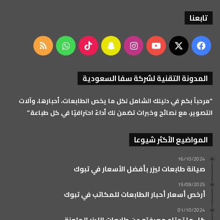
تابعنا
‫X
فيسبوك
‫YouTube
انستقرام
سناب
‫TikTok
واتساب
ملخص
تشات
الموقع
المدونة التقنية لشركة سفا السعودية
RSS
“مرحباً بكم في دليلك الشامل لكل ما يخص الطابعات، أحبارها، وآلات
التصوير، مع نصائح وخبرات تضمن لك أداءً احترافيًا في كل طباعة.”
المواضيع الأكثر شيوعا
16/10/2024
صيانة طابعات ليزر بأفضل الأسعار في تبوك
15/09/2025
أرخص أسعار أحبار الطابعات للمكاتب في تبوك
01/10/2024