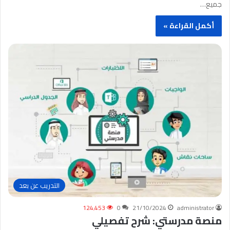
جميع…
أكمل القراءة »
التدريب عن بعد
124٬453
0
21/10/2024
administrator
منصة مدرستي: شرح تفصيلي