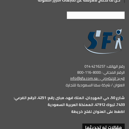
كل ما تحتاج معرفته عن طابعات الليزر الملونة
العربية
رقم الهاتف: 4216257 014
الرقم المجاني : 8000-116-800
البريد الإلكتروني :
info@sfa.com.sa
العنوان / شركة سفا السعودية للتجارة
شارع 50، حي المهرجان، الملك فهد، مبنى رقم: 4251، الرقم الفرعي:
7433، تبوك 47912، المملكة العربية السعودية
اضغط على العنوان لفتح خريطة
مقالات تم تحديثها