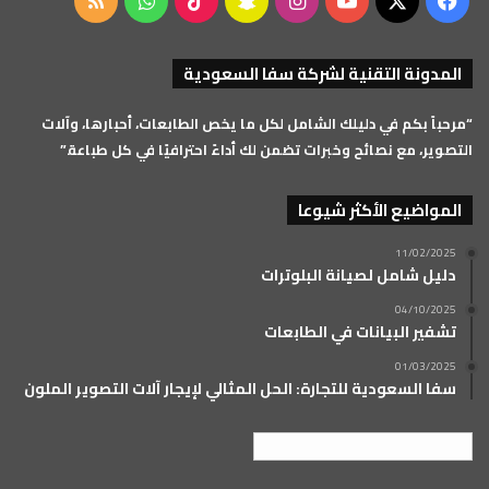
‫X
فيسبوك
‫YouTube
انستقرام
سناب
‫TikTok
واتساب
ملخص
تشات
الموقع
المدونة التقنية لشركة سفا السعودية
RSS
“مرحباً بكم في دليلك الشامل لكل ما يخص الطابعات، أحبارها، وآلات
التصوير، مع نصائح وخبرات تضمن لك أداءً احترافيًا في كل طباعة.”
المواضيع الأكثر شيوعا
11/02/2025
دليل شامل لصيانة البلوترات
04/10/2025
تشفير البيانات في الطابعات
01/03/2025
سفا السعودية للتجارة: الحل المثالي لإيجار آلات التصوير الملون
العربية