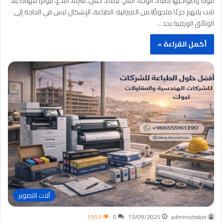
تبوك وضواحيها (ضباء، الوجه، أملج، تيماء، حقل، شرما، البدع، نيوم) فهناك بندٌ
ثابت يلتهم جزءًا ملحوظًا من الميزانية: الطباعة. الإشكال ليس في الحاجة إلى
الوثائق الورقية بحد…
أكمل القراءة »
آلات التصوير
1٬553
0
13/09/2025
administrator