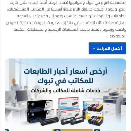
المتسارعة اليوم في تبوك وضواحيها (ضباء، الوجه، أملج، تيماء، حقل، شرما،
البدع، ونيوم)، أصبحت طابعات الليزر عنصرًا أساسيًا في المكاتب، المستشفيات،
الجامعات، والشركات الهندسية. والسبب يعود إلى قدرتها على: السرعة
العالية: طباعة مئات الصفحات في دقائق معدودة. الجودة الممتازة: نصوص
واضحة ورسوم دقيقة تناسب المستندات الرسمية والمخططات. التكلفة
المنخفضة…
أكمل القراءة »