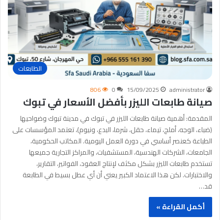
الطابعات
806
0
15/09/2025
administrator
صيانة طابعات الليزر بأفضل الأسعار في تبوك
المقدمة: أهمية صيانة طابعات الليزر في تبوك في مدينة تبوك وضواحيها
(ضباء، الوجه، أملج، تيماء، حقل، شرما، البدع، ونيوم)، تعتمد المؤسسات على
الطباعة كعنصر أساسي في دورة العمل اليومية. المكاتب الحكومية،
الجامعات، الشركات الهندسية، المستشفيات، والمراكز التجارية جميعها
تستخدم طابعات الليزر بشكل مكثف لإنتاج العقود، الفواتير، التقارير،
والاختبارات. لكن هذا الاعتماد الكبير يعني أن أي عطل بسيط في الطابعة
قد…
أكمل القراءة »