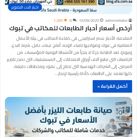
احبار الات التصوير
1٬289
0
15/09/2025
administrator
أرخص أسعار أحبار الطابعات للمكاتب في تبوك
المقدمة: الأحبار عنصر استراتيجي في كفاءة المكاتب في بيئة الأعمال
المتنامية في تبوك وضواحيها (ضباء، الوجه، أملج، تيماء، حقل، شرما، البدع،
ونيوم)، تعد الطباعة جزءًا لا يتجزأ من الأنشطة اليومية للمؤسسات. من
الجامعات التي تطبع آلاف أوراق الامتحانات، إلى المستشفيات التي تصدر تقارير
المرضى، إلى الشركات الهندسية التي تحتاج إلى عقود ومخططات دقيقة،
كلها تعتمد على الطابعات كأداة رئيسية لإنجاز…
أكمل القراءة »