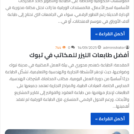
المؤسسات الحكومية والخاصة على الطباعة والتصوير كأحد المحركات
الأساسية لسير الأعمال. فالمستندات الورقية ما زالت تحتل مكانة محورية في
الإدارة الحديثة رغم التطور الرقمي، سواء في الجامعات التي تحتاج إلى طباعة
آلاف الأوراق في موسم الامتحانات، أو في…
أكمل القراءة »
744
0
14/09/2025
administrator
أفضل طابعات الليزر للمكاتب في تبوك
المقدمة: الطباعة كعنصر محوري في بيئة العمل المكتبية في مدينة تبوك
وضواحيها، حيث تزدهر الأنشطة التجارية والهندسية والتعليمية، تشكّل الطباعة
جزءًا أساسيًا من دورة العمل اليومية. مكاتب المحاماة، الشركات الهندسية،
المدارس الخاصة، العيادات الطبية، والمراكز التجارية تعتمد جميعها على
الطابعات لإنجاز مهامها: من طباعة العقود والفواتير إلى تقارير المشاريع
والأبحاث. ورغم التحول الرقمي المتسارع، فإن الطباعة الورقية لم تفقد
أهميتها…
أكمل القراءة »