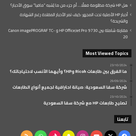
هل HP شركة مظلومة فعلًا… أم جزء من ما يُشبه “مافيا” سوق الأحبار؟
أحبار HP الأصلية تحت المجهر: كيف تمر الأحبار المقلدة رغم الشهادة
والشريحة؟
مقارنة شاملة بين HP OfficeJet Pro 9730 و Canon imagePROGRAF TC-
20
Most Viewed Topics
23/10/2024
ما الفرق بين طابعات Ricoh وHP؟ وأيهما الأنسب لاحتياجاتك؟
29/09/2024
شركة سفا السعودية: صيانة احترافية لجميع أنواع الطابعات
23/10/2024
تصليح طابعات HP مع شركة سفا السعودية
تابعنا