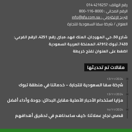
رقم الهاتف: 4216257 014
الرقم المجاني : 8000-116-800
البريد الإلكتروني :
info@sfa.com.sa
العنوان / شركة سفا السعودية للتجارة
شارع 50، حي المهرجان، الملك فهد، مبنى رقم: 4251، الرقم الفرعي:
7433، تبوك 47912، المملكة العربية السعودية
اضغط على العنوان لفتح خريطة
مقالات تم تحديثها
13/11/2024
شركة سفا السعودية للتجارة – خدماتنا في منطقة تبوك
13/11/2024
مزايا استخدام الأحبار الأصلية مقابل البدائل: جودة وأداء أفضل
14/11/2024
قصص نجاح عملائنا: كيف ساعدناهم في تحقيق أهدافهم