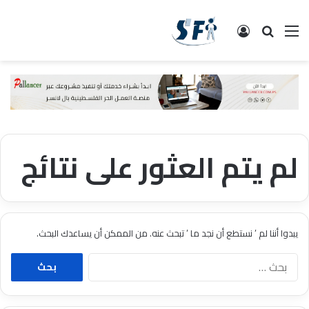
القائمة
البحث
تسجيل الدخول
لم يتم العثور على نتائج
يبدوا أننا لم ’ نستطع أن نجد ما ’ تبحث عنه. من الممكن أن يساعدك البحث.
ا
ل
ب
ح