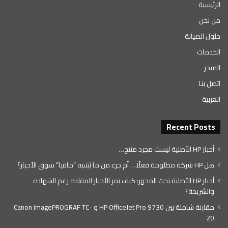
الرئيسية
من نحن
حلول الصيانة
الخدمات
المتجر
اتصل بنا
العربية
Recent Posts
أحبار HP الأصلية ليست مجرد منتج…
هل HP شركة مظلومة فعلًا… أم جزء من ما يُشبه “مافيا” سوق الأحبار؟
أحبار HP الأصلية تحت المجهر: كيف تمر الأحبار المقلدة رغم الشهادة
والشريحة؟
مقارنة شاملة بين HP OfficeJet Pro 9730 و Canon imagePROGRAF TC-
20