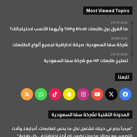
Most Viewed Topics
23/10/2024
ما الفرق بين طابعات Ricoh وHP؟ وأيهما الأنسب لاحتياجاتك؟
29/09/2024
شركة سفا السعودية: صيانة احترافية لجميع أنواع الطابعات
23/10/2024
تصليح طابعات HP مع شركة سفا السعودية
تابعنا
‫X
فيسبوك
‫YouTube
انستقرام
سناب
‫TikTok
واتساب
ملخص
تشات
الموقع
المدونة التقنية لشركة سفا السعودية
RSS
“مرحباً بكم في دليلك الشامل لكل ما يخص الطابعات، أحبارها، وآلات
التصوير، مع نصائح وخبرات تضمن لك أداءً احترافيًا في كل طباعة.”