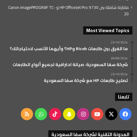
مقارنة شاملة بين HP OfficeJet Pro 9730 و Canon imagePROGRAF TC-
20
Most Viewed Topics
23/10/2024
ما الفرق بين طابعات Ricoh وHP؟ وأيهما الأنسب لاحتياجاتك؟
29/09/2024
شركة سفا السعودية: صيانة احترافية لجميع أنواع الطابعات
23/10/2024
تصليح طابعات HP مع شركة سفا السعودية
تابعنا
‫X
فيسبوك
‫YouTube
انستقرام
سناب
‫TikTok
واتساب
ملخص
تشات
الموقع
المدونة التقنية لشركة سفا السعودية